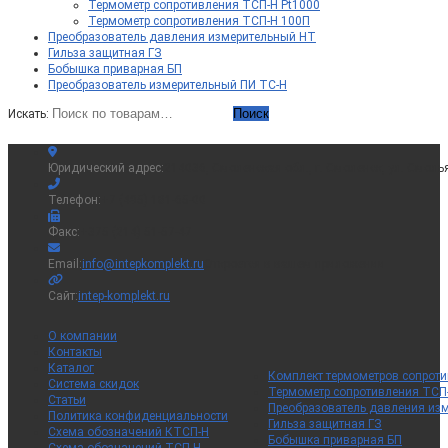
Термометр сопротивления ТСП-Н Pt1000
Термометр сопротивления ТСП-Н 100П
Преобразователь давления измерительный НТ
Гильза защитная ГЗ
Бобышка приварная БП
Преобразователь измерительный ПИ ТС-Н
Поиск
Искать:
Юридический адрес:
214036, Смоленская обл., г. Смоленск, ул. Смоль
Телефон:
+7 (495) 181-65-00
Факс:
+375 (214) 51-57-47
Email:
info@intepkomplekt.ru
Откроется в вашем приложении
Сайт:
intep-komplekt.ru
О компании
Контакты
Каталог
Комплект термометров сопрот
Система скидок
Термометр сопротивления ТСП
Статьи
Преобразователь давления из
Политика конфиденциальности
Гильза защитная ГЗ
Схема обозначений КТСП-Н
Бобышка приварная БП