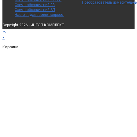
Схема обозначений ТСП-Н
Преобразователь измерительн
Схема обозначений ГЗ
Схема обозначений БП
Часто задаваемые вопросы
Copyright 2026 - ИНТЭП КОМПЛЕКТ
×
Корзина