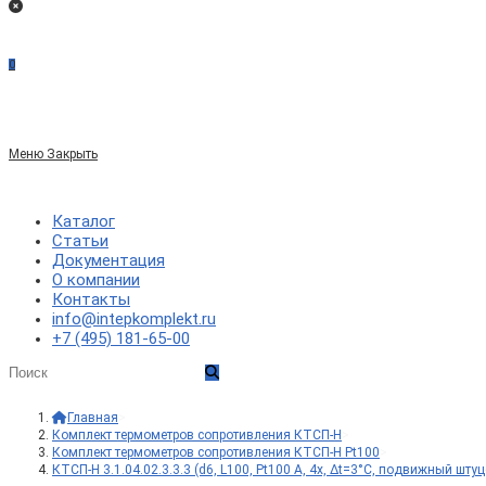
0
Меню
Закрыть
Каталог
Статьи
Документация
О компании
Контакты
info@intepkomplekt.ru
+7 (495) 181-65-00
Главная
>
Комплект термометров сопротивления КТСП-Н
>
Комплект термометров сопротивления КТСП-Н Pt100
>
КТСП-Н 3.1.04.02.3.3.3 (d6, L100, Pt100 A, 4х, Δt=3°C, подвижный шту