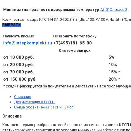
Минимальная разность измеряемых температур
Δt=3°C, класс 2
Количество товара КТСП-Н 3.1.04.02.3.3.3 (d6, L100, Pt100 A, 4х, Δt=3°
ВЫБРАТЬ
Написать письмо
Позвонить по телефону
info@intepkomplekt.ru
+7(495)181-65-00
Система скидок
от 10 000 руб.
5%
от 20 000 руб.
10%
от 70 000 руб.
15% *
от 150 000 руб.
20% *
* скидка фиксируется за покупателем и действует на все последующи
Описание
Документация КТСП-Н
Схема обозначений КТСП-Н 3 исп.
Описание
Комплект термопреобразователей сопротивления платиновых КТСП-Н 3.
статических характеристик и по условию минимизации абсолютной по