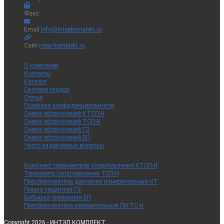
Факс:
+375 (214) 51-57-47
Откроется
Email:
info@intepkomplekt.ru
в
вашем
Сайт:
intep-komplekt.ru
приложении
О компании
Контакты
Каталог
Система скидок
Статьи
Политика конфиденциальности
Схема обозначений КТСП-Н
Схема обозначений ТСП-Н
Схема обозначений ГЗ
Схема обозначений БП
Часто задаваемые вопросы
Комплект термометров сопротивления КТСП-Н
Термометр сопротивления ТСП-Н
Преобразователь давления измерительный НТ
Гильза защитная ГЗ
Бобышка приварная БП
Преобразователь измерительный ПИ ТС-Н
Copyright 2026 - ИНТЭП КОМПЛЕКТ