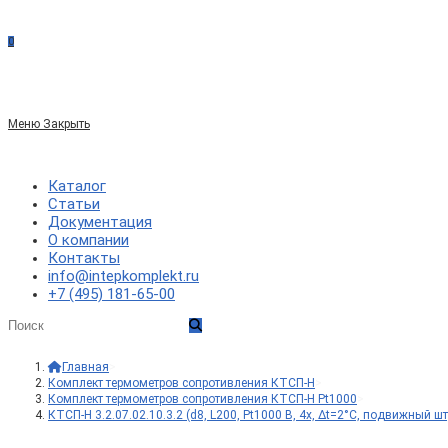
сайте
0
по
Меню
Закрыть
веб-
Каталог
Статьи
Документация
сайту
О компании
Контакты
info@intepkomplekt.ru
+7 (495) 181-65-00
Главная
>
Комплект термометров сопротивления КТСП-Н
>
Комплект термометров сопротивления КТСП-Н Pt1000
>
КТСП-Н 3.2.07.02.10.3.2 (d8, L200, Pt1000 B, 4х, Δt=2°C, подвижный ш