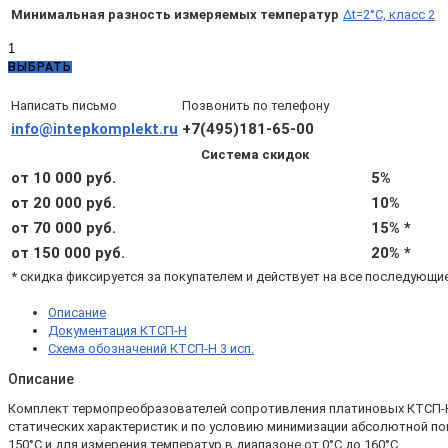
Минимальная разность измеряемых температур
Δt=2°C, класс 2
Количество
товара
ВЫБРАТЬ
КТСП-
Н
Написать письмо
Позвонить по телефону
3.2.07.02.10.3.2
info@intepkomplekt.ru
+7(495)181-65-00
(d8,
Система скидок
L200,
Pt1000
от 10 000 руб.
5%
B,
от 20 000 руб.
10%
4х,
от 70 000 руб.
15% *
Δt=2°C,
подвижный
от 150 000 руб.
20% *
штуцер
* скидка фиксируется за покупателем и действует на все последующи
М20х1,5)
Описание
Документация КТСП-Н
Схема обозначений КТСП-Н 3 исп.
Описание
Комплект термопреобразователей сопротивления платиновых КТСП-Н 3.
статических характеристик и по условию минимизации абсолютной по
150°С и для измерения температур в диапазоне от 0°С до 160°С.