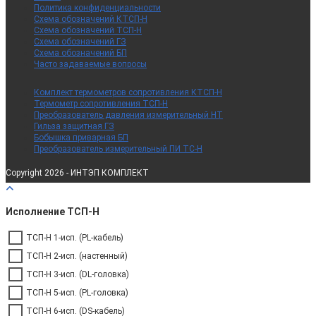
Политика конфиденциальности
Схема обозначений КТСП-Н
Схема обозначений ТСП-Н
Схема обозначений ГЗ
Схема обозначений БП
Часто задаваемые вопросы
Комплект термометров сопротивления КТСП-Н
Термометр сопротивления ТСП-Н
Преобразователь давления измерительный НТ
Гильза защитная ГЗ
Бобышка приварная БП
Преобразователь измерительный ПИ ТС-Н
Copyright 2026 - ИНТЭП КОМПЛЕКТ
Исполнение ТСП-Н
ТСП-Н 1-исп. (PL-кабель)
ТСП-Н 2-исп. (настенный)
ТСП-Н 3-исп. (DL-головка)
ТСП-Н 5-исп. (PL-головка)
ТСП-Н 6-исп. (DS-кабель)