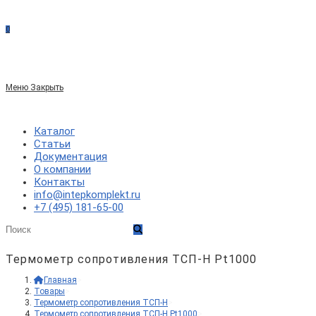
сайте
0
по
Меню
Закрыть
веб-
Каталог
Статьи
Документация
сайту
О компании
Контакты
info@intepkomplekt.ru
+7 (495) 181-65-00
Термометр сопротивления ТСП-Н Pt1000
Главная
>
Товары
>
Термометр сопротивления ТСП-Н
>
Термометр сопротивления ТСП-Н Pt1000
>