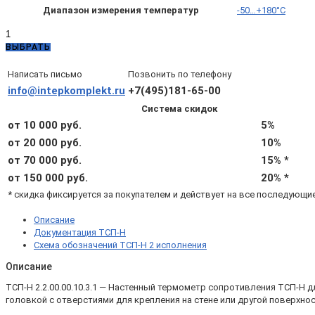
Диапазон измерения температур
-50…+180°C
Количество
товара
ВЫБРАТЬ
ТСП-
Н
Написать письмо
Позвонить по телефону
2.2.00.00.10.3.1
info@intepkomplekt.ru
+7(495)181-65-00
—
Система скидок
ТСП-
Н
от 10 000 руб.
5%
Pt1000
от 20 000 руб.
10%
B
от 70 000 руб.
15% *
L60
d8
от 150 000 руб.
20% *
4x
* скидка фиксируется за покупателем и действует на все последующи
-50…
180°C
Описание
настенный
Документация ТСП-Н
Схема обозначений ТСП-Н 2 исполнения
Описание
ТСП-Н 2.2.00.00.10.3.1 — Настенный термометр сопротивления ТСП-Н 
головкой с отверстиями для крепления на стене или другой поверхнос