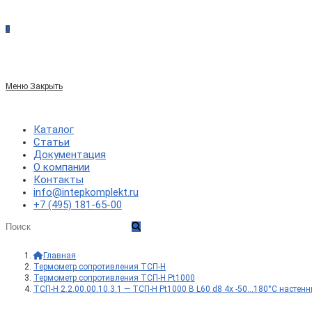
сайте
0
по
Меню
Закрыть
веб-
Каталог
Статьи
Документация
сайту
О компании
Контакты
info@intepkomplekt.ru
+7 (495) 181-65-00
Главная
>
Термометр сопротивления ТСП-Н
>
Термометр сопротивления ТСП-Н Pt1000
>
ТСП-Н 2.2.00.00.10.3.1 — ТСП-Н Pt1000 B L60 d8 4x -50…180°C настен