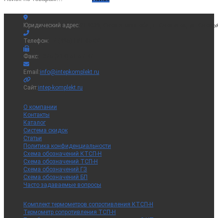
Юридический адрес:
214036, Смоленская обл., г. Смоленск, ул. Смоль
Телефон:
+7 (495) 181-65-00
Факс:
+375 (214) 51-57-47
Откроется
Email:
info@intepkomplekt.ru
в
вашем
Сайт:
intep-komplekt.ru
приложении
О компании
Контакты
Каталог
Система скидок
Статьи
Политика конфиденциальности
Схема обозначений КТСП-Н
Схема обозначений ТСП-Н
Схема обозначений ГЗ
Схема обозначений БП
Часто задаваемые вопросы
Комплект термометров сопротивления КТСП-Н
Термометр сопротивления ТСП-Н