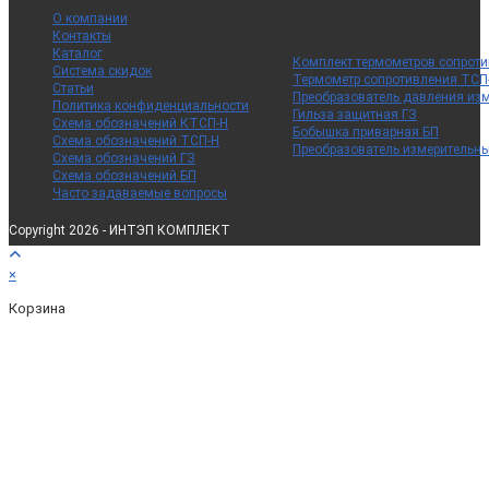
О компании
Контакты
Каталог
Комплект термометров сопрот
Система скидок
Термометр сопротивления ТСП
Статьи
Преобразователь давления из
Политика конфиденциальности
Гильза защитная ГЗ
Схема обозначений КТСП-Н
Бобышка приварная БП
Схема обозначений ТСП-Н
Преобразователь измерительн
Схема обозначений ГЗ
Схема обозначений БП
Часто задаваемые вопросы
Copyright 2026 - ИНТЭП КОМПЛЕКТ
×
Корзина