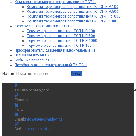
Комплект термометров сопротивления КТСП-Н
Комплект термометров сопротивления КТСП-Н Pt100
Комплект термометров сопротивления КТСП-Н Pt500
Комплект термометров сопротивления КТСП-Н Pt1000
Комплект термометров сопротивления КТСП-Н 100П
Термометр сопротивления ТСП-Н
Термометр сопротивления ТСП-Н Pt100
Термометр сопротивления ТСП-Н Pt500
Термометр сопротивления ТСП-Н Pt1000
Термометр сопротивления ТСП-Н 100П
Преобразователь давления измерительный НТ
Гильза защитная ГЗ
Бобышка приварная БП
Преобразователь измерительный ПИ ТС-Н
Поиск
Искать:
Юридический адрес:
214036, Смоленская обл., г. Смоленск, ул. Смоль
Телефон:
+7 (495) 181-65-00
Факс:
+375 (214) 51-57-47
Email:
info@intepkomplekt.ru
Откроется в вашем приложении
Сайт:
intep-komplekt.ru