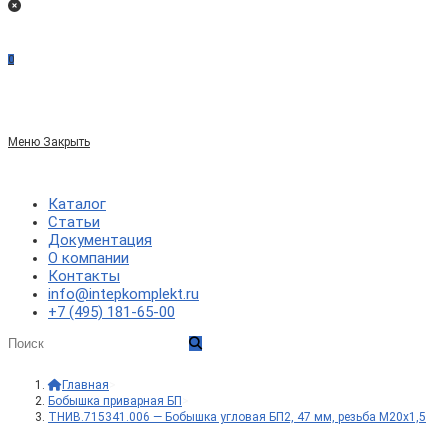
0
Меню
Закрыть
Каталог
Статьи
Документация
О компании
Контакты
info@intepkomplekt.ru
+7 (495) 181-65-00
Главная
>
Бобышка приварная БП
>
ТНИВ.715341.006 — Бобышка угловая БП2, 47 мм, резьба М20х1,5