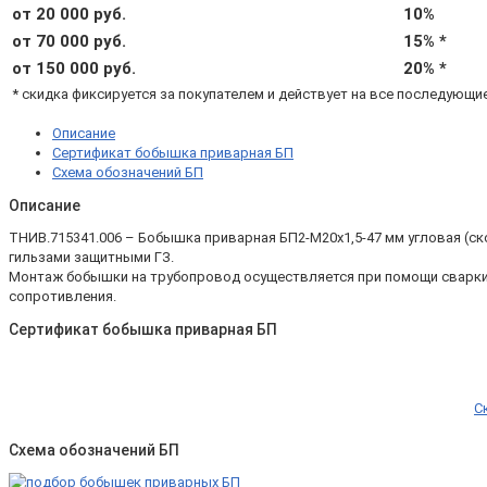
от 20 000 руб.
10%
от 70 000 руб.
15% *
от 150 000 руб.
20% *
* скидка фиксируется за покупателем и действует на все последующи
Описание
Сертификат бобышка приварная БП
Схема обозначений БП
Описание
ТНИВ.715341.006 – Бобышка приварная БП2-М20х1,5-47 мм угловая (с
гильзами защитными ГЗ.
Монтаж бобышки на трубопровод осуществляется при помощи сварки,
сопротивления.
Сертификат бобышка приварная БП
С
Схема обозначений БП