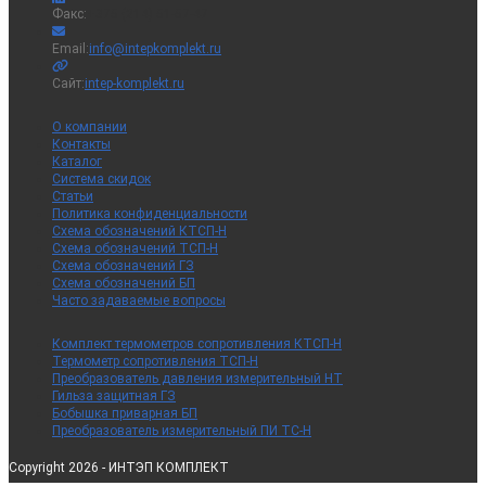
Факс:
+375 (214) 51-57-47
Откроется
Email:
info@intepkomplekt.ru
в
вашем
Сайт:
intep-komplekt.ru
приложении
О компании
Контакты
Каталог
Система скидок
Статьи
Политика конфиденциальности
Схема обозначений КТСП-Н
Схема обозначений ТСП-Н
Схема обозначений ГЗ
Схема обозначений БП
Часто задаваемые вопросы
Комплект термометров сопротивления КТСП-Н
Термометр сопротивления ТСП-Н
Преобразователь давления измерительный НТ
Гильза защитная ГЗ
Бобышка приварная БП
Преобразователь измерительный ПИ ТС-Н
Copyright 2026 - ИНТЭП КОМПЛЕКТ