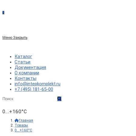
сайте
0
по
Меню
Закрыть
веб-
Каталог
Статьи
Документация
сайту
О компании
Контакты
info@intepkomplekt.ru
+7 (495) 181-65-00
0...+160°C
Главная
>
Товары
>
0...+160°C