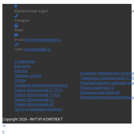
Юридический адрес:
214036, Смоленская обл., г. Смоленск, ул. Смоль
Телефон:
+7 (495) 181-65-00
Факс:
+375 (214) 51-57-47
Email:
info@intepkomplekt.ru
Откроется в вашем приложении
Сайт:
intep-komplekt.ru
О компании
Контакты
Каталог
Комплект термометров сопрот
Система скидок
Термометр сопротивления ТСП
Статьи
Преобразователь давления из
Политика конфиденциальности
Гильза защитная ГЗ
Схема обозначений КТСП-Н
Бобышка приварная БП
Схема обозначений ТСП-Н
Преобразователь измерительн
Схема обозначений ГЗ
Схема обозначений БП
Часто задаваемые вопросы
Copyright 2026 - ИНТЭП КОМПЛЕКТ
×