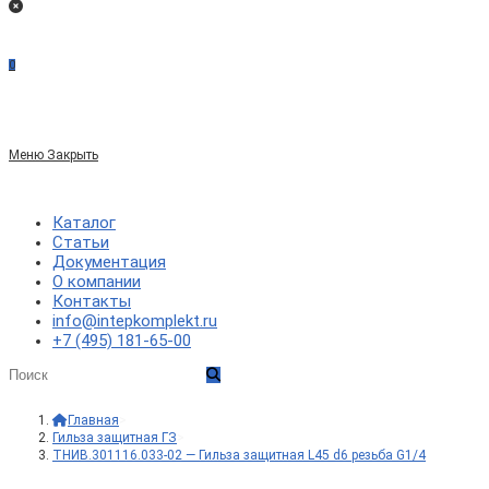
0
Меню
Закрыть
Каталог
Статьи
Документация
О компании
Контакты
info@intepkomplekt.ru
+7 (495) 181-65-00
Главная
>
Гильза защитная ГЗ
>
ТНИВ.301116.033-02 — Гильза защитная L45 d6 резьба G1/4