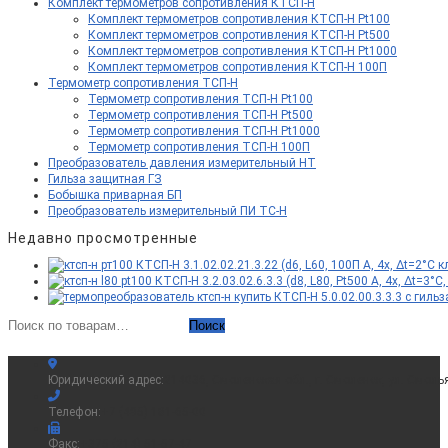
Комплект термометров сопротивления КТСП-Н
Комплект термометров сопротивления КТСП-Н Pt100
Комплект термометров сопротивления КТСП-Н Pt500
Комплект термометров сопротивления КТСП-Н Pt1000
Комплект термометров сопротивления КТСП-Н 100П
Термометр сопротивления ТСП-Н
Термометр сопротивления ТСП-Н Pt100
Термометр сопротивления ТСП-Н Pt500
Термометр сопротивления ТСП-Н Pt1000
Термометр сопротивления ТСП-Н 100П
Преобразователь давления измерительный НТ
Гильза защитная ГЗ
Бобышка приварная БП
Преобразователь измерительный ПИ ТС-Н
Недавно просмотренные
КТСП-Н 3.1.02.02.21.3.22 (d6, L60, 100П A, 4х, Δt=2°C
КТСП-Н 3.2.03.02.6.3.3 (d8, L80, Pt500 A, 4х, Δt=3
КТСП-Н 5.0.02.00.3.3.3 с гильз
Искать:
Поиск
Юридический адрес:
214036, Смоленская обл., г. Смоленск, ул. Смоль
Телефон:
+7 (495) 181-65-00
Факс:
+375 (214) 51-57-47