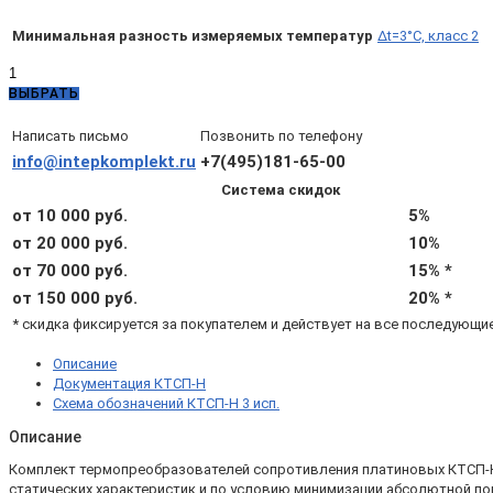
Минимальная разность измеряемых температур
Δt=3°C, класс 2
Количество
товара
ВЫБРАТЬ
КТСП-
Н
Написать письмо
Позвонить по телефону
3.1.04.02.21.3.3
info@intepkomplekt.ru
+7(495)181-65-00
(d6,
Система скидок
L100,
100П
от 10 000 руб.
5%
A,
от 20 000 руб.
10%
4х,
от 70 000 руб.
15% *
Δt=3°C,
подвижный
от 150 000 руб.
20% *
штуцер
* скидка фиксируется за покупателем и действует на все последующи
М20х1,5)
Описание
Документация КТСП-Н
Схема обозначений КТСП-Н 3 исп.
Описание
Комплект термопреобразователей сопротивления платиновых КТСП-Н 3.
статических характеристик и по условию минимизации абсолютной по