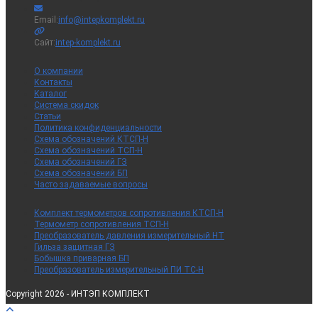
Откроется
Email:
info@intepkomplekt.ru
в
вашем
Сайт:
intep-komplekt.ru
приложении
О компании
Контакты
Каталог
Система скидок
Статьи
Политика конфиденциальности
Схема обозначений КТСП-Н
Схема обозначений ТСП-Н
Схема обозначений ГЗ
Схема обозначений БП
Часто задаваемые вопросы
Комплект термометров сопротивления КТСП-Н
Термометр сопротивления ТСП-Н
Преобразователь давления измерительный НТ
Гильза защитная ГЗ
Бобышка приварная БП
Преобразователь измерительный ПИ ТС-Н
Copyright 2026 - ИНТЭП КОМПЛЕКТ