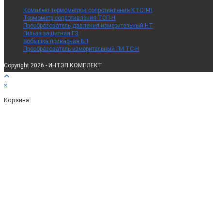
Комплект термометров сопротивления КТСП-Н
Термометр сопротивления ТСП-Н
Преобразователь давления измерительный НТ
Гильза защитная ГЗ
Бобышка приварная БП
Преобразователь измерительный ПИ ТС-Н
Copyright 2026 - ИНТЭП КОМПЛЕКТ
×
Корзина