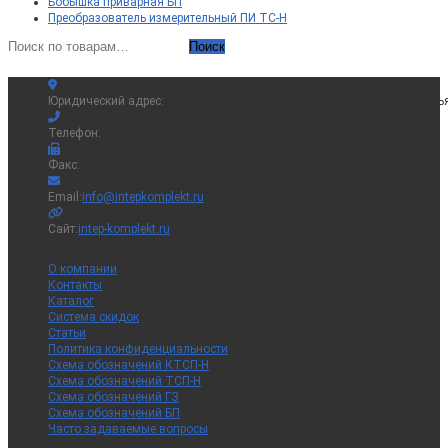
Бобышка приварная БП
Преобразователь измерительный ПИ ТС-Н
Искать:
Поиск
Юридический адрес:
214036, Смоленская обл., г. Смоленск, ул. Смоль
Телефон:
+7 (495) 181-65-00
Факс:
+375 (214) 51-57-47
Откроется
Email:
info@intepkomplekt.ru
в
вашем
Сайт:
intep-komplekt.ru
приложении
О компании
Контакты
Каталог
Система скидок
Статьи
Политика конфиденциальности
Схема обозначений КТСП-Н
Схема обозначений ТСП-Н
Схема обозначений ГЗ
Схема обозначений БП
Часто задаваемые вопросы