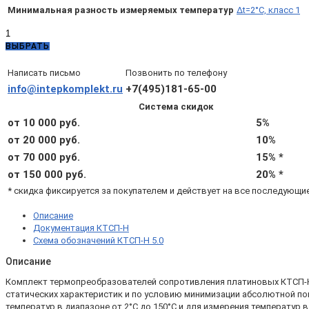
Минимальная разность измеряемых температур
Δt=2°C, класс 1
Количество
товара
ВЫБРАТЬ
КТСП-
Н
Написать письмо
Позвонить по телефону
5.0.03.00.3.3.22
info@intepkomplekt.ru
+7(495)181-65-00
с
Система скидок
гильзами
и
от 10 000 руб.
5%
бобышками
от 20 000 руб.
10%
(d4,
от 70 000 руб.
15% *
L80,
Pt100
от 150 000 руб.
20% *
А,
* скидка фиксируется за покупателем и действует на все последующи
4х,
Δt=2°С
Описание
класс
Документация КТСП-Н
1)
Схема обозначений КТСП-Н 5.0
Описание
Комплект термопреобразователей сопротивления платиновых КТСП-Н 5.
статических характеристик и по условию минимизации абсолютной пог
температур в диапазоне от 2°С до 150°С и для измерения температур в 