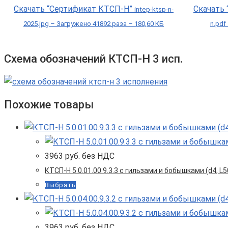
Скачать “Сертификат КТСП-Н”
Скачать
intep-ktsp-n-
2025.jpg – Загружено 41892 раза – 180,60 КБ
n.pdf
Схема обозначений КТСП-Н 3 исп.
Похожие товары
3963
руб. без НДС
КТСП-Н 5.0.01.00.9.3.3 с гильзами и бобышками (d4, L50
Выбрать
3963
руб. без НДС