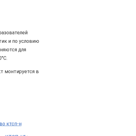
разователей
тик и по условию
няются для
°С.
кт монтируется в