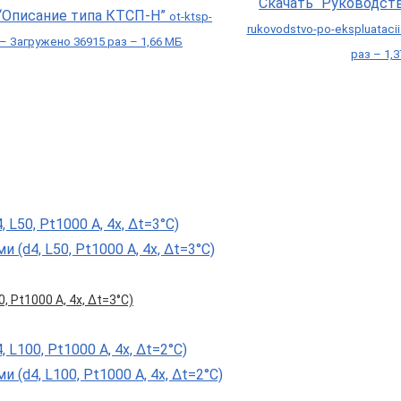
Скачать “Руководст
 “Описание типа КТСП-Н”
ot-ktsp-
rukovodstvo-po-ekspluataci
 – Загружено 36915 раз – 1,66 МБ
раз – 1,
, Pt1000 A, 4х, Δt=3°С)