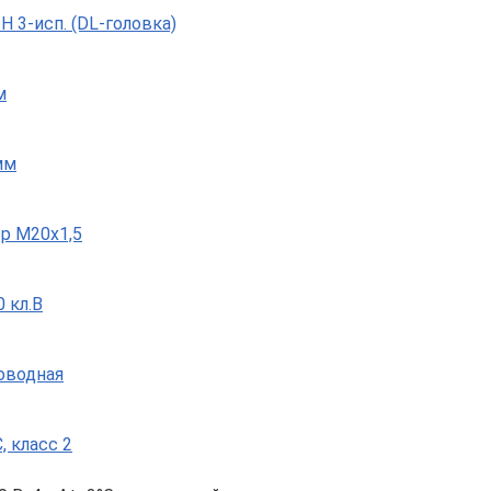
 3-исп. (DL-головка)
м
мм
р М20х1,5
 кл.B
роводная
, класс 2