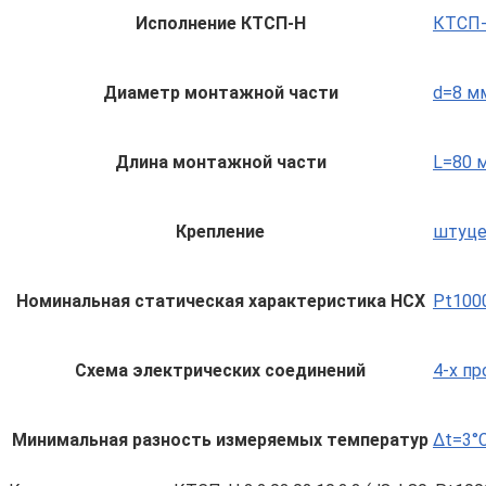
Исполнение КТСП-Н
КТСП-Н
Диаметр монтажной части
d=8 м
Длина монтажной части
L=80 
Крепление
штуце
Номинальная статическая характеристика НСХ
Pt1000
Схема электрических соединений
4-х п
Минимальная разность измеряемых температур
Δt=3°C