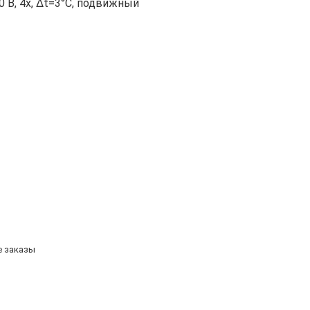
00 B, 4х, Δt=3°C, подвижный
е заказы