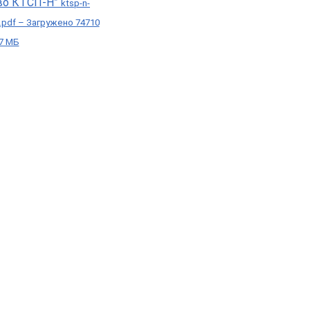
во КТСП-Н”
ktsp-n-
i.pdf – Загружено 74710
37 МБ