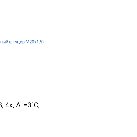
вижный штуцер М20х1,5)
, 4х, Δt=3°C,