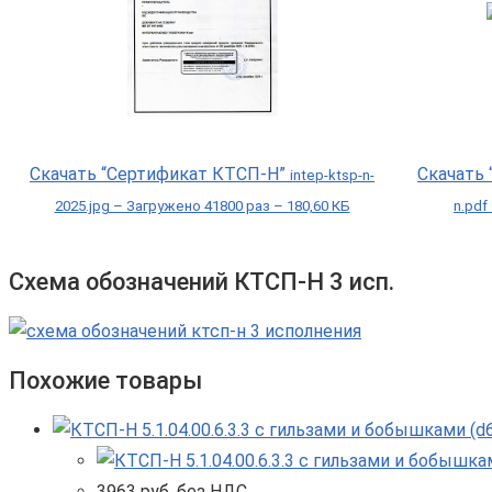
Скачать “Сертификат КТСП-Н”
Скачать
intep-ktsp-n-
2025.jpg – Загружено 41800 раз – 180,60 КБ
n.pdf
Схема обозначений КТСП-Н 3 исп.
Похожие товары
3963
руб. без НДС