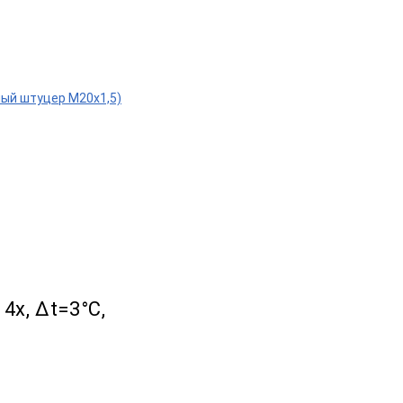
ижный штуцер М20х1,5)
 4х, Δt=3°C,