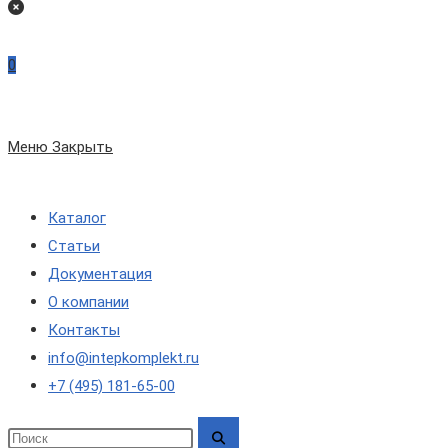
на
сайте
0
по
Меню
Закрыть
веб-
Каталог
сайту
Статьи
Документация
О компании
Контакты
info@intepkomplekt.ru
+7 (495) 181-65-00