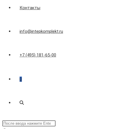
Контакты
info@intepkomplekt.ru
+7 (495) 181-65-00
0
Переключить
Поиск
поиск