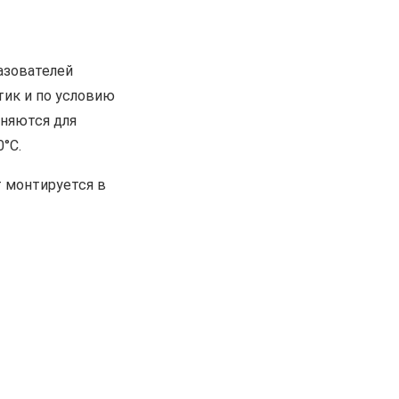
азователей
тик и по условию
няются для
°С.
т монтируется в