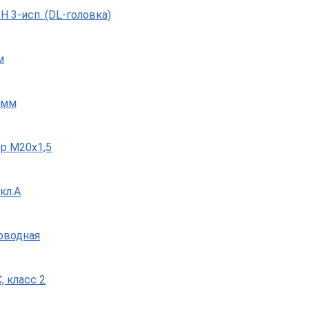
 3-исп. (DL-головка)
м
 мм
р М20х1,5
кл.A
роводная
, класс 2