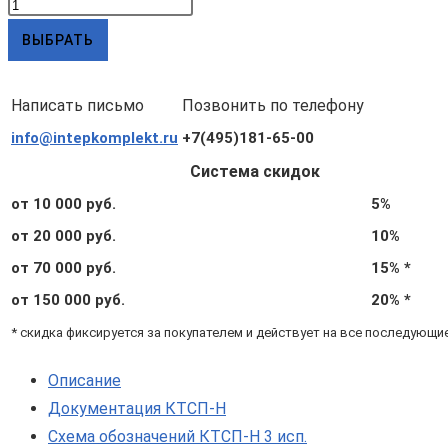
Количество
товара
ВЫБРАТЬ
КТСП-
Н
Написать письмо
Позвонить по телефону
3.1.05.02.6.3.3
info@intepkomplekt.ru
+7(495)181-65-00
(d6,
L120,
Система скидок
Pt500
от 10 000 руб.
5%
A,
от 20 000 руб.
10%
4х,
от 70 000 руб.
15% *
Δt=3°C,
от 150 000 руб.
20% *
подвижный
* скидка фиксируется за покупателем и действует на все последующи
штуцер
М20х1,5)
Описание
Документация КТСП-Н
Схема обозначений КТСП-Н 3 исп.