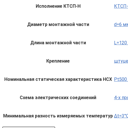
Исполнение КТСП-Н
КТСП-Н
Диаметр монтажной части
d=6 м
Длина монтажной части
L=120
Крепление
штуце
Номинальная статическая характеристика НСХ
Pt500 
Схема электрических соединений
4-х п
Минимальная разность измеряемых температур
Δt=3°C