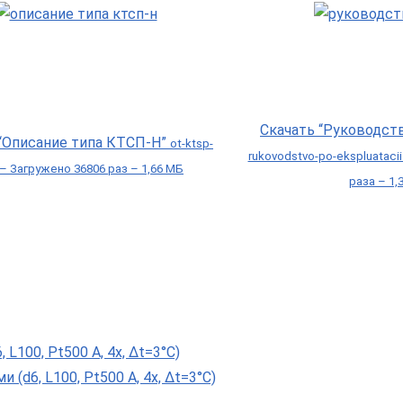
Скачать “Руководст
 “Описание типа КТСП-Н”
ot-ktsp-
rukovodstvo-po-ekspluataci
 – Загружено 36806 раз – 1,66 МБ
раза – 1,