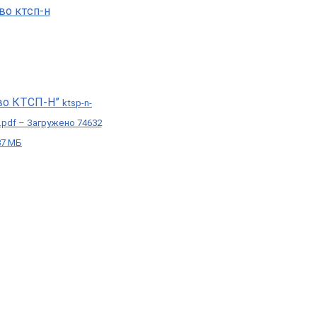
во КТСП-Н”
ktsp-n-
i.pdf – Загружено 74632
37 МБ