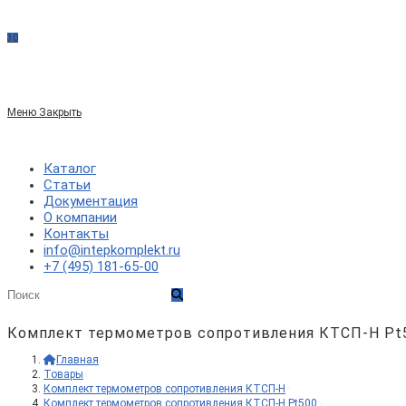
сайте
30
по
Меню
Закрыть
веб-
Каталог
Статьи
Документация
сайту
О компании
Контакты
info@intepkomplekt.ru
+7 (495) 181-65-00
Комплект термометров сопротивления КТСП-Н Pt
Главная
>
Товары
>
Комплект термометров сопротивления КТСП-Н
>
Комплект термометров сопротивления КТСП-Н Pt500
>