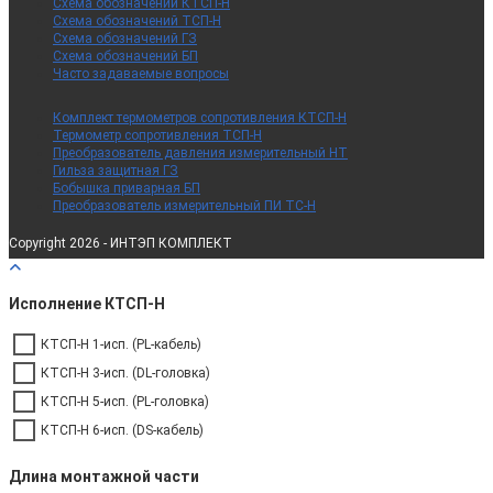
Схема обозначений КТСП-Н
Схема обозначений ТСП-Н
Схема обозначений ГЗ
Схема обозначений БП
Часто задаваемые вопросы
Комплект термометров сопротивления КТСП-Н
Термометр сопротивления ТСП-Н
Преобразователь давления измерительный НТ
Гильза защитная ГЗ
Бобышка приварная БП
Преобразователь измерительный ПИ ТС-Н
Copyright 2026 - ИНТЭП КОМПЛЕКТ
Исполнение КТСП-Н
КТСП-Н 1-исп. (PL-кабель)
КТСП-Н 3-исп. (DL-головка)
КТСП-Н 5-исп. (PL-головка)
КТСП-Н 6-исп. (DS-кабель)
Длина монтажной части