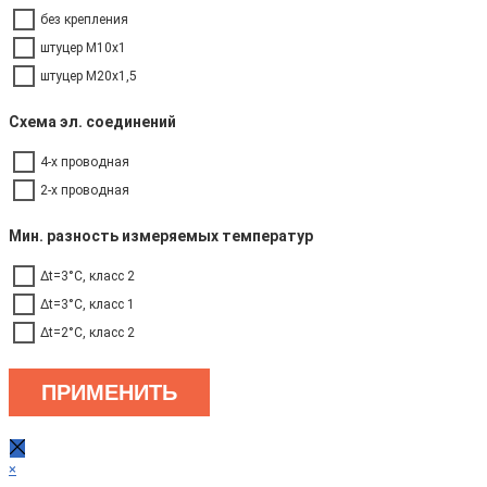
без крепления
штуцер М10х1
штуцер М20х1,5
Схема эл. соединений
4-х проводная
2-х проводная
Мин. разность измеряемых температур
Δt=3°C, класс 2
Δt=3°C, класс 1
Δt=2°C, класс 2
ПРИМЕНИТЬ
×