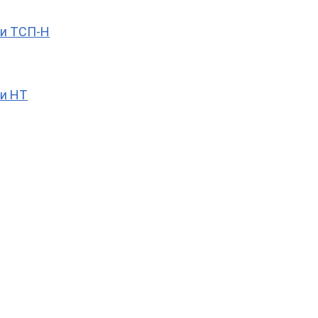
ии ТСП-Н
ии НТ