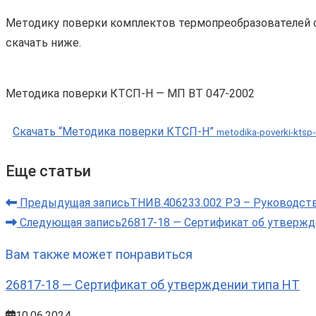
Методику поверки комплектов термопреобразователей 
скачать ниже.
Методика поверки КТСП-Н — МП ВТ 047-2002
Скачать “Методика поверки КТСП-Н”
metodika-poverki-ktsp
Еще статьи
Предыдущая запись
ТНИВ.406233.002 РЭ – Руководств
Следующая запись
26817-18 — Сертификат об утвержд
Вам также может понравиться
26817-18 — Сертификат об утверждении типа НТ
10.06.2024