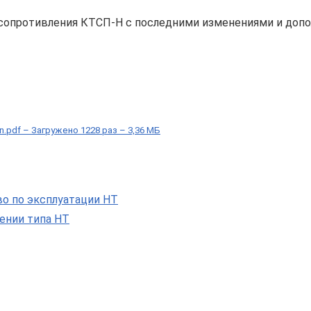
сопротивления КТСП-Н с последними изменениями и доп
-n.pdf – Загружено 1228 раз – 3,36 МБ
о по эксплуатации НТ
ении типа НТ