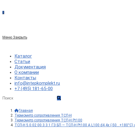
сайте
0
по
Меню
Закрыть
веб-
Каталог
Статьи
Документация
сайту
О компании
Контакты
info@intepkomplekt.ru
+7 (495) 181-65-00
Главная
>
Термометр сопротивления ТСП-Н
>
Термометр сопротивления ТСП-Н Pt100
>
ТСП-Н 5.0.02.00.3.3.1 ГЗ БП — ТСП-Н Pt100 A L100 d4 4x (-50…+180°С)