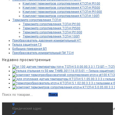
Комплект термометров сопротивления КТСП-Н Pt100
Комплект термометров сопротивления КТСП-Н Pt500
Комплект термометров сопротивления КТСП-Н Pt1000
Комплект термометров сопротивления КТСП-Н 100П
Термометр сопротивления ТСП-Н
Термометр сопротивления ТСП-Н Pt100
Термометр сопротивления ТСП-Н Pt500
Термометр сопротивления ТСП-Н Pt1000
Термометр сопротивления ТСП-Н 100П
Преобразователь давления измерительный НТ
Гильза защитная ГЗ
Бобышка приварная БП
Преобразователь измерительный ПИ ТС-Н
Недавно просмотренные
ТСП-Н 5.0.00.00.3.3.1 ГЗ БП — ТСП
ТНИВ.301116.015-01 — Гильза защитная 
КТСП
КТСП-Н 5.1.05.00.3.3.3 с гильз
КТСП-Н 5.1.02.00.3.3.3 с гильзами и б
КТСП-Н 5.0.05.00.3.3.
Искать:
Поиск
Юридический адрес:
214036, Смоленская обл., г. Смоленск, ул. Смоль