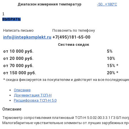
Диапазон измерения температур
-50…+180°C
Количество
товара
ВЫБРАТЬ
ТСП-
Н
Написать письмо
Позвонить по телефону
5.0.02.00.3.3.1
info@intepkomplekt.ru
+7(495)181-65-00
ГЗ
Система скидок
БП
—
от 10 000 руб.
5%
ТСП-
от 20 000 руб.
10%
Н
от 70 000 руб.
15% *
Pt100
A
от 150 000 руб.
20% *
L100
* скидка фиксируется за покупателем и действует на все последующи
d4
4x
Описание
(-50...+180°С)
Документация ТСП-Н
с
Расшифровка ТСП-Н 5.0
гильзой
и
Описание
бобышкой
Термометр сопротивления платиновый ТСП-Н 5.0.02.00.3.3.1 ГЗ БП пог
Малогабаритные чувствительные элементы от лучших зарубежных про