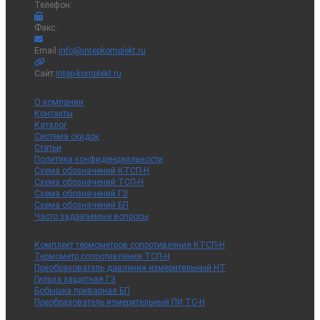
Телефон:
+7 (495) 181-65-00
Факс:
+375 (214) 51-57-47
Откроется
Email:
info@intepkomplekt.ru
в
вашем
Сайт:
intep-komplekt.ru
приложении
О компании
Контакты
Каталог
Система скидок
Статьи
Политика конфиденциальности
Схема обозначений КТСП-Н
Схема обозначений ТСП-Н
Схема обозначений ГЗ
Схема обозначений БП
Часто задаваемые вопросы
Комплект термометров сопротивления КТСП-Н
Термометр сопротивления ТСП-Н
Преобразователь давления измерительный НТ
Гильза защитная ГЗ
Бобышка приварная БП
Преобразователь измерительный ПИ ТС-Н