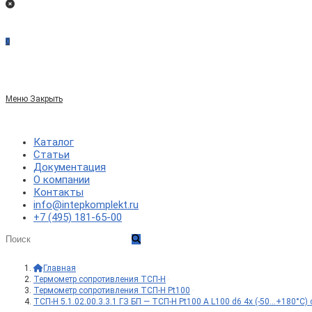
0
Меню
Закрыть
Каталог
Статьи
Документация
О компании
Контакты
info@intepkomplekt.ru
+7 (495) 181-65-00
Главная
>
Термометр сопротивления ТСП-Н
>
Термометр сопротивления ТСП-Н Pt100
>
ТСП-Н 5.1.02.00.3.3.1 ГЗ БП — ТСП-Н Pt100 A L100 d6 4x (-50…+180°С)