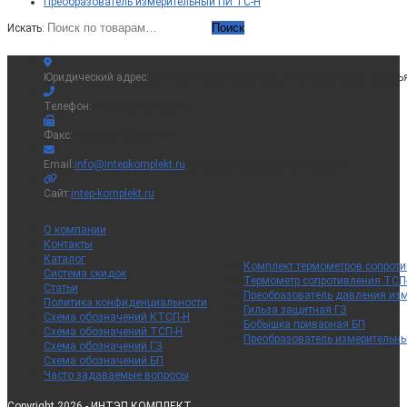
Преобразователь измерительный ПИ ТС-Н
Поиск
Искать:
Юридический адрес:
214036, Смоленская обл., г. Смоленск, ул. Смоль
Телефон:
+7 (495) 181-65-00
Факс:
+375 (214) 51-57-47
Email:
info@intepkomplekt.ru
Откроется в вашем приложении
Сайт:
intep-komplekt.ru
О компании
Контакты
Каталог
Комплект термометров сопрот
Система скидок
Термометр сопротивления ТСП
Статьи
Преобразователь давления из
Политика конфиденциальности
Гильза защитная ГЗ
Схема обозначений КТСП-Н
Бобышка приварная БП
Схема обозначений ТСП-Н
Преобразователь измерительн
Схема обозначений ГЗ
Схема обозначений БП
Часто задаваемые вопросы
Copyright 2026 - ИНТЭП КОМПЛЕКТ