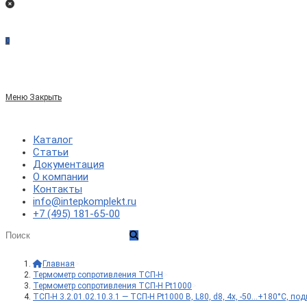
0
Меню
Закрыть
Каталог
Статьи
Документация
О компании
Контакты
info@intepkomplekt.ru
+7 (495) 181-65-00
Главная
>
Термометр сопротивления ТСП-Н
>
Термометр сопротивления ТСП-Н Pt1000
>
ТСП-Н 3.2.01.02.10.3.1 — ТСП-Н Pt1000 B, L80, d8, 4х, -50…+180°С, п