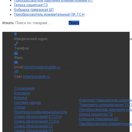
Преобразователь давления измерительный НТ
Гильза защитная ГЗ
Бобышка приварная БП
Преобразователь измерительный ПИ ТС-Н
Поиск
Искать:
Юридический адрес:
214036, Смоленская обл., г. Смоленск, ул. Смоль
Телефон:
+7 (495) 181-65-00
Факс:
+375 (214) 51-57-47
Email:
info@intepkomplekt.ru
Откроется в вашем приложении
Сайт:
intep-komplekt.ru
О компании
Контакты
Каталог
Комплект термометров сопрот
Система скидок
Термометр сопротивления ТСП
Статьи
Преобразователь давления из
Политика конфиденциальности
Гильза защитная ГЗ
Схема обозначений КТСП-Н
Бобышка приварная БП
Схема обозначений ТСП-Н
Преобразователь измерительн
Схема обозначений ГЗ
Схема обозначений БП