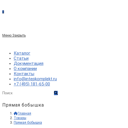
сайте
0
по
Меню
Закрыть
веб-
Каталог
Статьи
Документация
сайту
О компании
Контакты
info@intepkomplekt.ru
+7 (495) 181-65-00
Прямая бобышка
Главная
>
Товары
>
Прямая бобышка