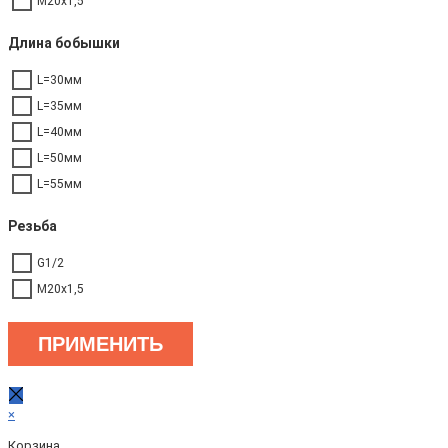
М20х1,5
Длина бобышки
L=30мм
L=35мм
L=40мм
L=50мм
L=55мм
Резьба
G1/2
М20х1,5
ПРИМЕНИТЬ
×
Корзина