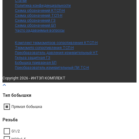
Статьи
Политика конфиденциальности
Схема обозначений КТСП-Н
Схема обозначений ТСП-Н
Схема обозначений ГЗ
Схема обозначений БП
Часто задаваемые вопросы
Комплект термометров сопротивления КТСП-Н
Термометр сопротивления ТСП-Н
Преобразователь давления измерительный НТ
Гильза защитная ГЗ
Бобышка приварная БП
Преобразователь измерительный ПИ ТС-Н
Copyright 2026 - ИНТЭП КОМПЛЕКТ
Тип бобышки
Прямая бобышка
Резьба
G1/2