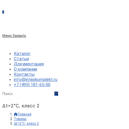
сайте
0
по
Меню
Закрыть
веб-
Каталог
Статьи
Документация
сайту
О компании
Контакты
info@intepkomplekt.ru
+7 (495) 181-65-00
Δt=2°C, класс 2
Главная
>
Товары
>
Δt=2°C, класс 2