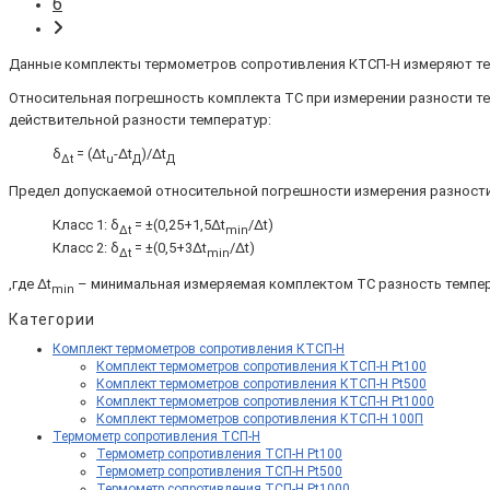
6
Данные комплекты термометров сопротивления КТСП-Н измеряют темпер
Относительная погрешность комплекта ТС при измерении разности т
действительной разности температур:
δ
= (Δt
-Δt
)/Δt
Δt
u
Д
Д
Предел допускаемой относительной погрешности измерения разности
Класс 1: δ
= ±(0,25+1,5Δt
/Δt)
Δt
min
Класс 2: δ
= ±(0,5+3Δt
/Δt)
Δt
min
,где Δt
– минимальная измеряемая комплектом ТС разность температу
min
Категории
Комплект термометров сопротивления КТСП-Н
Комплект термометров сопротивления КТСП-Н Pt100
Комплект термометров сопротивления КТСП-Н Pt500
Комплект термометров сопротивления КТСП-Н Pt1000
Комплект термометров сопротивления КТСП-Н 100П
Термометр сопротивления ТСП-Н
Термометр сопротивления ТСП-Н Pt100
Термометр сопротивления ТСП-Н Pt500
Термометр сопротивления ТСП-Н Pt1000