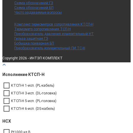
Схема обозначений ГЗ
Схема обозначений БП
Часто задаваемые вопросы
Комплект термометров сопротивления КТСП-Н
Термометр сопротивления ТСП-Н
Преобразователь давления измерительный НТ
Гильза защитная ГЗ
Бобышка приварная БП
Преобразователь измерительный ПИ ТС-Н
Copyright 2026 - ИНТЭП КОМПЛЕКТ
Исполнение КТСП-Н
КТСП-Н 1-исп. (PL-кабель)
КТСП-Н 3-исп. (DL-головка)
КТСП-Н 5-исп. (PL-головка)
КТСП-Н 6-исп. (DS-кабель)
НСХ
Pt1000 кл.B