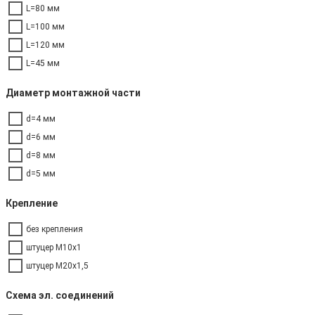
L=80 мм
L=100 мм
L=120 мм
L=45 мм
Диаметр монтажной части
d=4 мм
d=6 мм
d=8 мм
d=5 мм
Крепление
без крепления
штуцер М10х1
штуцер М20х1,5
Схема эл. соединений