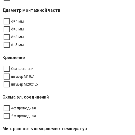
Диаметр монтажной части
d=4 мм
d=6 мм
d=8 мм
d=5 мм
Крепление
без крепления
штуцер М10х1
штуцер М20х1,5
Схема эл. соединений
4-х проводная
2-х проводная
Мин. разность измеряемых температур