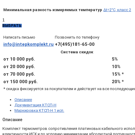
Минимальная разность измеряемых температур
Δt=2°C, класс 2
Количество
товара
ВЫБРАТЬ
КТСП-
Н
Написать письмо
Позвонить по телефону
1.5.09.00.4.1.2/1,5
info@intepkomplekt.ru
+7(495)181-65-00
(d5,
Система скидок
L45,
Pt100
от 10 000 руб.
5%
B,
от 20 000 руб.
10%
2х,
от 70 000 руб.
15% *
Δt=2°C,
кабель
от 150 000 руб.
20% *
1,5м)
* скидка фиксируется за покупателем и действует на все последующи
Описание
Документация КТСП-Н
Маркировка КТСП-Н 1 исп.
Описание
Комплект термометров сопротивления платиновых кабельного исполнени
идентичности ИСХ и по условию минимизации абсолютной погрешности