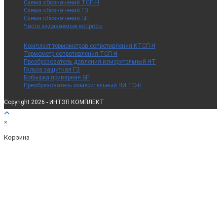
Схема обозначений ТСП-Н
Схема обозначений ГЗ
Схема обозначений БП
Часто задаваемые вопросы
Комплект термометров сопротивления КТСП-Н
Термометр сопротивления ТСП-Н
Преобразователь давления измерительный НТ
Гильза защитная ГЗ
Бобышка приварная БП
Преобразователь измерительный ПИ ТС-Н
Copyright 2026 - ИНТЭП КОМПЛЕКТ
×
Корзина