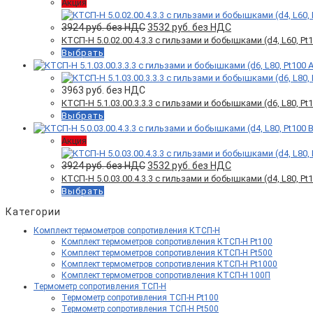
Акция
Первоначальная
Текущая
3924
руб. без НДС
3532
руб. без НДС
цена
цена:
КТСП-Н 5.0.02.00.4.3.3 c гильзами и бобышками (d4, L60, Pt10
составляла
3532 руб.
Выбрать
3924 руб.
без
без
НДС.
НДС.
3963
руб. без НДС
КТСП-Н 5.1.03.00.3.3.3 с гильзами и бобышками (d6, L80, Pt10
Выбрать
Акция
Первоначальная
Текущая
3924
руб. без НДС
3532
руб. без НДС
цена
цена:
КТСП-Н 5.0.03.00.4.3.3 с гильзами и бобышками (d4, L80, Pt10
составляла
3532 руб.
Выбрать
3924 руб.
без
без
НДС.
Категории
НДС.
Комплект термометров сопротивления КТСП-Н
Комплект термометров сопротивления КТСП-Н Pt100
Комплект термометров сопротивления КТСП-Н Pt500
Комплект термометров сопротивления КТСП-Н Pt1000
Комплект термометров сопротивления КТСП-Н 100П
Термометр сопротивления ТСП-Н
Термометр сопротивления ТСП-Н Pt100
Термометр сопротивления ТСП-Н Pt500