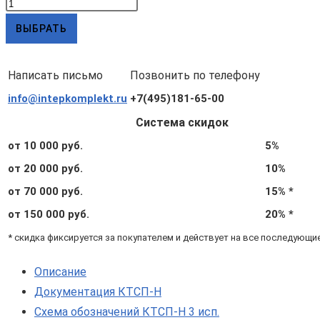
Количество
товара
ВЫБРАТЬ
КТСП-
Н
Написать письмо
Позвонить по телефону
3.1.04.02.4.3.3
info@intepkomplekt.ru
+7(495)181-65-00
(d6,
L100,
Система скидок
Pt100
от 10 000 руб.
5%
B,
от 20 000 руб.
10%
4х,
от 70 000 руб.
15% *
Δt=3°C,
от 150 000 руб.
20% *
подвижный
* скидка фиксируется за покупателем и действует на все последующи
штуцер
М20х1,5)
Описание
Документация КТСП-Н
Схема обозначений КТСП-Н 3 исп.