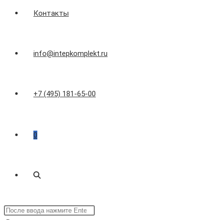
Контакты
info@intepkomplekt.ru
+7 (495) 181-65-00
0
Переключить
Поиск
поиск