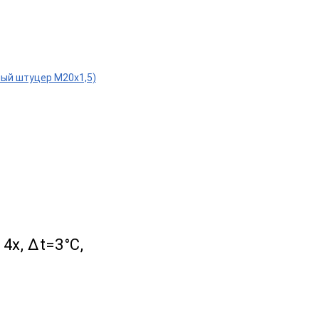
ижный штуцер М20х1,5)
 4х, Δt=3°C,