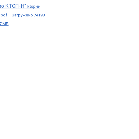
во КТСП-Н”
ktsp-n-
i.pdf – Загружено 74198
37 МБ