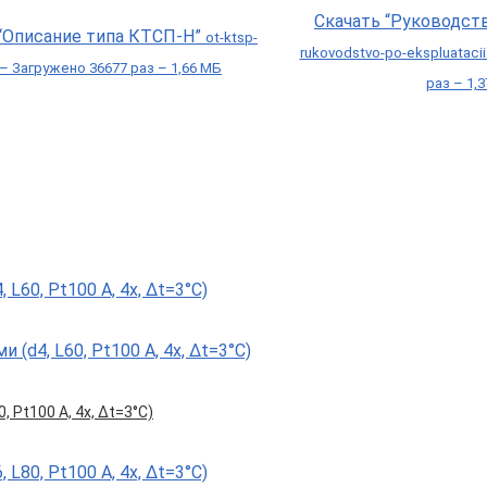
Скачать “Руководст
 “Описание типа КТСП-Н”
ot-ktsp-
rukovodstvo-po-ekspluataci
 – Загружено 36677 раз – 1,66 МБ
раз – 1,
, Pt100 А, 4х, Δt=3°С)