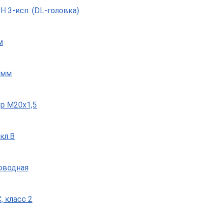
 3-исп. (DL-головка)
м
 мм
р М20х1,5
кл.B
роводная
, класс 2