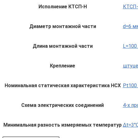
Исполнение КТСП-Н
КТСП-Н
Диаметр монтажной части
d=6 м
Длина монтажной части
L=100
Крепление
штуце
Номинальная статическая характеристика НСХ
Pt100 
Схема электрических соединений
4-х п
Минимальная разность измеряемых температур
Δt=3°C