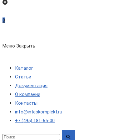
на
сайте
0
по
Меню
Закрыть
веб-
Каталог
сайту
Статьи
Документация
О компании
Контакты
info@intepkomplekt.ru
+7 (495) 181-65-00