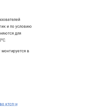
азователей
тик и по условию
няются для
°С.
т монтируется в