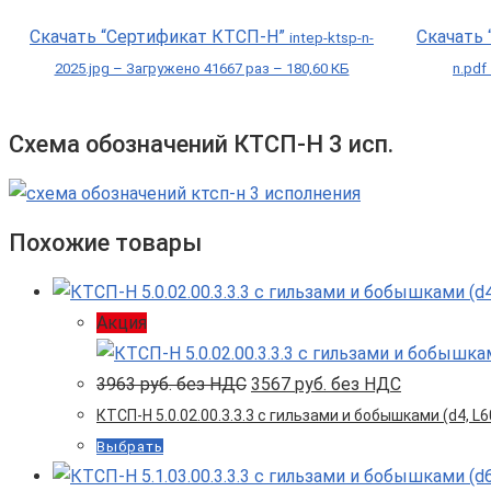
Скачать “Сертификат КТСП-Н”
Скачать
intep-ktsp-n-
2025.jpg – Загружено 41667 раз – 180,60 КБ
n.pdf
Схема обозначений КТСП-Н 3 исп.
Похожие товары
Акция
Первоначальная
Текущая
3963
руб. без НДС
3567
руб. без НДС
цена
цена:
КТСП-Н 5.0.02.00.3.3.3 с гильзами и бобышками (d4, L60
составляла
3567 руб.
3963 руб.
без
Выбрать
без
НДС.
НДС.