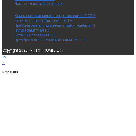
Часто задаваемые вопросы
Комплект термометров сопротивления КТСП-Н
Термометр сопротивления ТСП-Н
Преобразователь давления измерительный НТ
Гильза защитная ГЗ
Бобышка приварная БП
Преобразователь измерительный ПИ ТС-Н
Copyright 2026 - ИНТЭП КОМПЛЕКТ
×
Корзина