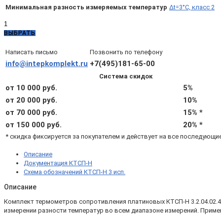
Минимальная разность измеряемых температур
Δt=3°C, класс 2
Количество
товара
ВЫБРАТЬ
КТСП-
Н
Написать письмо
Позвонить по телефону
3.2.04.02.4.3.3
info@intepkomplekt.ru
+7(495)181-65-00
(d8,
Система скидок
L100,
Pt100
от 10 000 руб.
5%
B,
от 20 000 руб.
10%
4х,
от 70 000 руб.
15% *
Δt=3°C,
подвижный
от 150 000 руб.
20% *
штуцер
* скидка фиксируется за покупателем и действует на все последующи
М20х1,5)
Описание
Документация КТСП-Н
Схема обозначений КТСП-Н 3 исп.
Описание
Комплект термометров сопротивления платиновых КТСП-Н 3.2.04.02.4.
измерении разности температур во всем диапазоне измерений. Применя