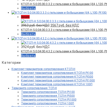
КТСП-Н 5.0.05.00.3.3.2 с гильзами и бобышками (d4, L120, Pt1
Выбрать
Акция
Первоначальная
Текущая
3963
руб. без НДС
3567
руб. без НДС
цена
цена:
КТСП-Н 5.0.04.00.3.3.3 с гильзами и бобышками (d4, L100, Pt1
составляла
3567 руб.
Выбрать
3963 руб.
без
без
НДС.
НДС.
3924
руб. без НДС
КТСП-Н 5.0.04.00.4.3.2 c гильзами и бобышками (d4, L100, Pt1
Выбрать
Категории
Комплект термометров сопротивления КТСП-Н
Комплект термометров сопротивления КТСП-Н Pt100
Комплект термометров сопротивления КТСП-Н Pt500
Комплект термометров сопротивления КТСП-Н Pt1000
Комплект термометров сопротивления КТСП-Н 100П
Термометр сопротивления ТСП-Н
Термометр сопротивления ТСП-Н Pt100
Термометр сопротивления ТСП-Н Pt500
Термометр сопротивления ТСП-Н Pt1000
Термометр сопротивления ТСП-Н 100П