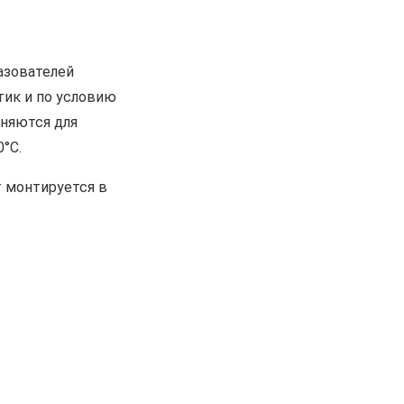
азователей
тик и по условию
няются для
°С.
т монтируется в