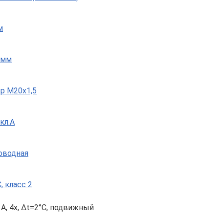
м
 мм
р М20х1,5
кл.A
роводная
, класс 2
 A, 4х, Δt=2°C, подвижный