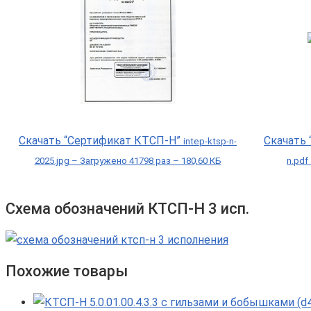
Скачать “Сертификат КТСП-Н”
Скачать
intep-ktsp-n-
2025.jpg – Загружено 41798 раз – 180,60 КБ
n.pdf
Схема обозначений КТСП-Н 3 исп.
Похожие товары