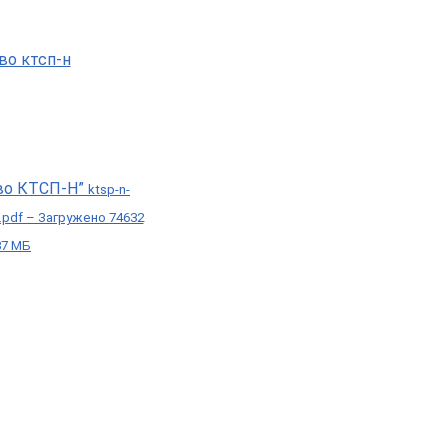
во КТСП-Н”
ktsp-n-
i.pdf – Загружено 74632
37 МБ