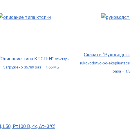
Скачать “Руководст
 “Описание типа КТСП-Н”
ot-ktsp-
rukovodstvo-po-ekspluataci
 – Загружено 36789 раз – 1,66 МБ
раза – 1,