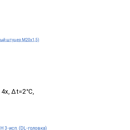
ижный штуцер М20х1,5)
 4х, Δt=2°C,
 3-исп. (DL-головка)