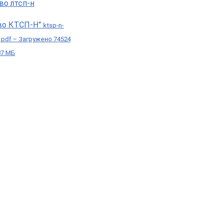
во КТСП-Н”
ktsp-n-
i.pdf – Загружено 74524
37 МБ