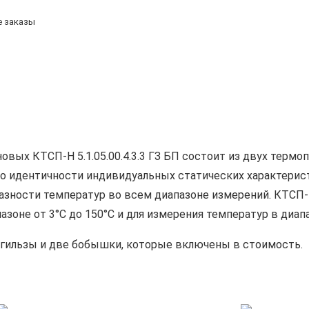
е заказы
вых КТСП-Н 5.1.05.00.4.3.3 ГЗ БП состоит из двух термо
 по идентичности индивидуальных статических характерис
ности температур во всем диапазоне измерений. КТСП-Н 5
оне от 3°С до 150°С и для измерения температур в диапаз
е гильзы и две бобышки, которые включены в стоимость.