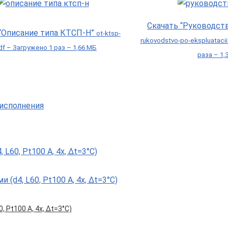
Скачать “Руководст
 “Описание типа КТСП-Н”
ot-ktsp-
rukovodstvo-po-ekspluataci
df – Загружено 1 раз – 1,66 МБ
раза – 1,
, Pt100 А, 4х, Δt=3°С)