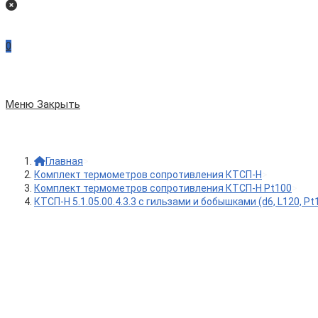
на
сайте
0
по
Меню
Закрыть
веб-
Главная
>
сайту
Комплект термометров сопротивления КТСП-Н
>
Комплект термометров сопротивления КТСП-Н Pt100
>
КТСП-Н 5.1.05.00.4.3.3 с гильзами и бобышками (d6, L120, Pt1