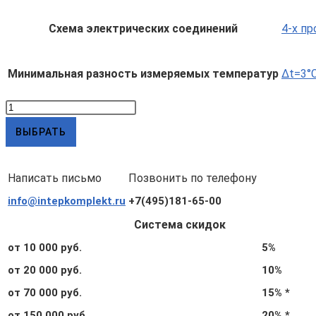
Схема электрических соединений
4-х п
Минимальная разность измеряемых температур
Δt=3°C
Количество
товара
ВЫБРАТЬ
КТСП-
Н
Написать письмо
Позвонить по телефону
5.1.05.00.4.3.3
info@intepkomplekt.ru
+7(495)181-65-00
с
гильзами
Система скидок
и
от 10 000 руб.
5%
бобышками
от 20 000 руб.
10%
(d6,
от 70 000 руб.
15% *
L120,
от 150 000 руб.
20% *