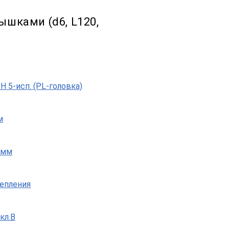
бышками (d6, L120,
 5-исп. (PL-головка)
м
 мм
репления
кл.B