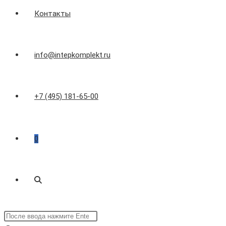
Контакты
info@intepkomplekt.ru
+7 (495) 181-65-00
0
Переключить
Поиск
поиск