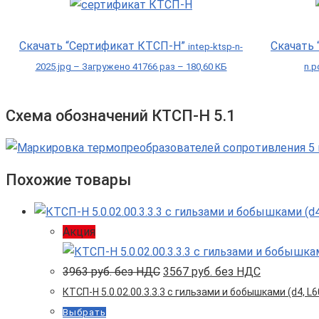
Скачать “Сертификат КТСП-Н”
Скачать
intep-ktsp-n-
2025.jpg – Загружено 41766 раз – 180,60 КБ
n.p
Схема обозначений КТСП-Н 5.1
Похожие товары
Акция
Первоначальная
Текущая
3963
руб. без НДС
3567
руб. без НДС
цена
цена:
КТСП-Н 5.0.02.00.3.3.3 с гильзами и бобышками (d4, L60
составляла
3567 руб.
3963 руб.
без
Выбрать