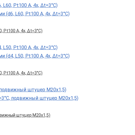
, Pt100 А, 4х, Δt=3°С)
, Pt100 А, 4х, Δt=3°С)
 подвижный штуцер М20х1,5)