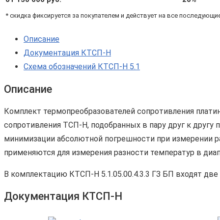
Pt100
* скидка фиксируется за покупателем и действует на все последующи
B,
4х,
Описание
Δt=3°С)
Документация КТСП-Н
Схема обозначений КТСП-Н 5.1
Описание
Комплект термопреобразователей сопротивления платино
сопротивления ТСП-Н, подобранных в пару друг к другу
минимизации абсолютной погрешности при измерении раз
применяются для измерения разности температур в диапаз
В комплектацию КТСП-Н 5.1.05.00.4.3.3 ГЗ БП входят дв
Документация КТСП-Н