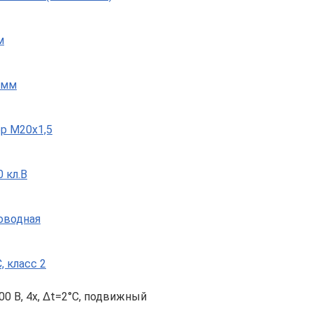
м
 мм
р М20х1,5
 кл.B
роводная
, класс 2
000 B, 4х, Δt=2°C, подвижный