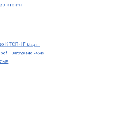
во КТСП-Н”
ktsp-n-
i.pdf – Загружено 74649
37 МБ