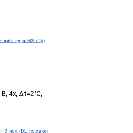
движный штуцер М20х1,5)
B, 4х, Δt=2°C,
 3-исп. (DL-головка)