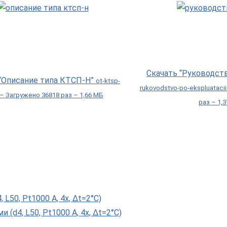
Скачать “Руководст
 “Описание типа КТСП-Н”
ot-ktsp-
rukovodstvo-po-ekspluataci
 – Загружено 36818 раз – 1,66 МБ
раз – 1,