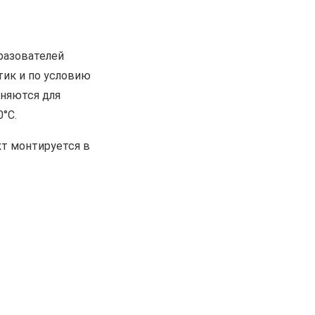
разователей
тик и по условию
няются для
°С.
кт монтируется в