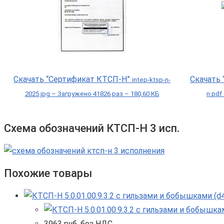
Скачать “Сертификат КТСП-Н”
Скачать
intep-ktsp-n-
2025.jpg – Загружено 41826 раз – 180,60 КБ
n.pdf
Схема обозначений КТСП-Н 3 исп.
Похожие товары
3963
руб. без НДС