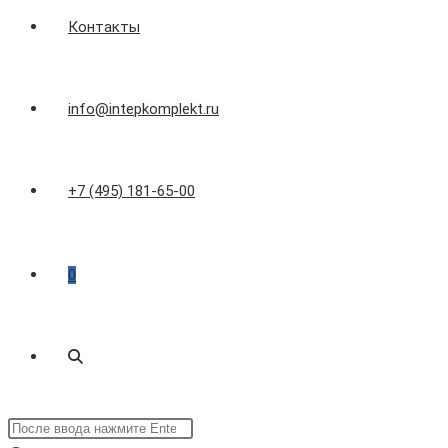
Контакты
info@intepkomplekt.ru
+7 (495) 181-65-00
0
Переключить
Поиск
поиск