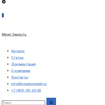
на
сайте
0
по
Меню
Закрыть
веб-
Каталог
сайту
Статьи
Документация
О компании
Контакты
info@intepkomplekt.ru
+7 (495) 181-65-00