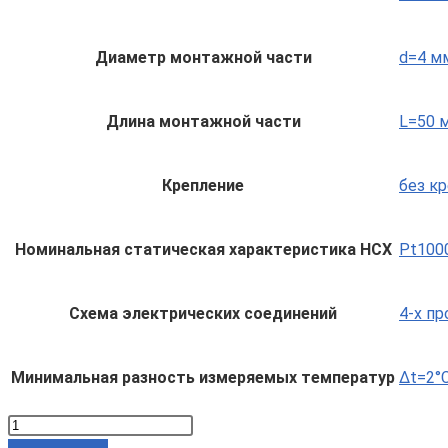
Диаметр монтажной части
d=4 м
Длина монтажной части
L=50 
Крепление
без к
Номинальная статическая характеристика НСХ
Pt1000
Схема электрических соединений
4-х п
Минимальная разность измеряемых температур
Δt=2°C
Количество