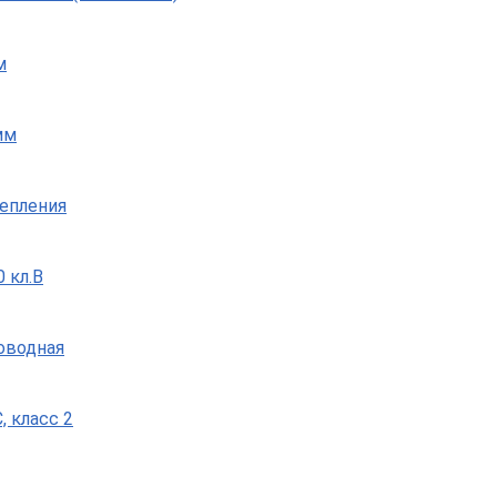
м
мм
репления
 кл.B
роводная
, класс 2