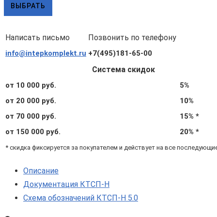
товара
ВЫБРАТЬ
КТСП-
Н
Написать письмо
Позвонить по телефону
5.0.01.00.10.3.2
info@intepkomplekt.ru
+7(495)181-65-00
с
гильзами
Система скидок
и
от 10 000 руб.
5%
бобышками
от 20 000 руб.
10%
(d4,
от 70 000 руб.
15% *
L50,
от 150 000 руб.
20% *
Pt1000
* скидка фиксируется за покупателем и действует на все последующи
B,
4х,
Описание
Δt=2°С)
Документация КТСП-Н
Схема обозначений КТСП-Н 5.0