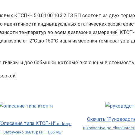
вых КТСП-Н 5.0.01.00.10.3.2 ГЗ БП состоит из двух терм
 по идентичности индивидуальных статических характерис
ности температур во всем диапазоне измерений. КТСП-Н 5
апазоне от 2°С до 150°С и для измерения температур в ди
ве гильзы и две бобышки, которые включены в стоимость.
веркой.
Скачать “Руководст
 “Описание типа КТСП-Н”
ot-ktsp-
rukovodstvo-po-ekspluataci
 – Загружено 36815 раз – 1,66 МБ