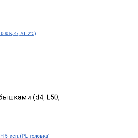
000 B, 4х, Δt=2°С)
обышками (d4, L50,
 5-исп. (PL-головка)