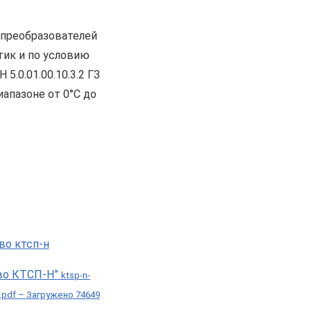
опреобразователей
тик и по условию
.0.01.00.10.3.2 ГЗ
апазоне от 0°С до
во КТСП-Н”
ktsp-n-
i.pdf – Загружено 74649