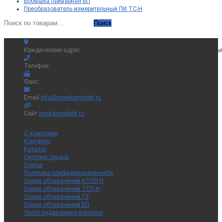
Бобышка приварная БП
Преобразователь измерительный ПИ ТС-Н
Искать:
Поиск
Юридический адрес:
214036, Смоленская обл., г. Смоленск, ул. Смоль
Телефон:
+7 (495) 181-65-00
Факс:
+375 (214) 51-57-47
Откроется
Email:
info@intepkomplekt.ru
в
вашем
Сайт:
intep-komplekt.ru
приложении
О компании
Контакты
Каталог
Система скидок
Статьи
Политика конфиденциальности
Схема обозначений КТСП-Н
Схема обозначений ТСП-Н
Схема обозначений ГЗ
Схема обозначений БП
Часто задаваемые вопросы