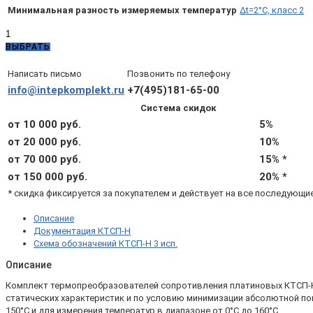
Минимальная разность измеряемых температур
Δt=2°C, класс 2
Количество
товара
ВЫБРАТЬ
КТСП-
Н
Написать письмо
Позвонить по телефону
3.2.07.02.6.3.2
info@intepkomplekt.ru
+7(495)181-65-00
(d8,
Система скидок
L200,
Pt500
от 10 000 руб.
5%
A,
от 20 000 руб.
10%
4х,
от 70 000 руб.
15% *
Δt=2°C,
подвижный
от 150 000 руб.
20% *
штуцер
* скидка фиксируется за покупателем и действует на все последующи
М20х1,5)
Описание
Документация КТСП-Н
Схема обозначений КТСП-Н 3 исп.
Описание
Комплект термопреобразователей сопротивления платиновых КТСП-Н 3.
статических характеристик и по условию минимизации абсолютной по
150°С и для измерения температур в диапазоне от 0°С до 160°С.