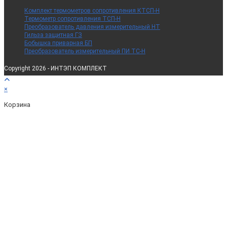
Комплект термометров сопротивления КТСП-Н
Термометр сопротивления ТСП-Н
Преобразователь давления измерительный НТ
Гильза защитная ГЗ
Бобышка приварная БП
Преобразователь измерительный ПИ ТС-Н
Copyright 2026 - ИНТЭП КОМПЛЕКТ
×
Корзина