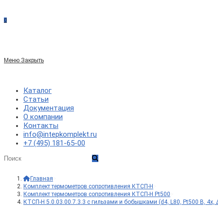
сайте
0
по
Меню
Закрыть
веб-
Каталог
Статьи
Документация
сайту
О компании
Контакты
info@intepkomplekt.ru
+7 (495) 181-65-00
Главная
>
Комплект термометров сопротивления КТСП-Н
>
Комплект термометров сопротивления КТСП-Н Pt500
>
КТСП-Н 5.0.03.00.7.3.3 с гильзами и бобышками (d4, L80, Pt500 B, 4х, 