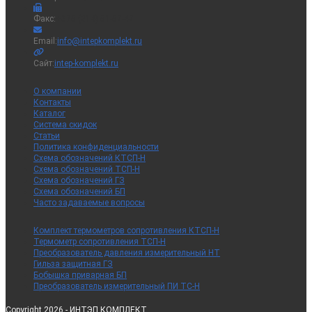
Факс:
+375 (214) 51-57-47
Откроется
Email:
info@intepkomplekt.ru
в
вашем
Сайт:
intep-komplekt.ru
приложении
О компании
Контакты
Каталог
Система скидок
Статьи
Политика конфиденциальности
Схема обозначений КТСП-Н
Схема обозначений ТСП-Н
Схема обозначений ГЗ
Схема обозначений БП
Часто задаваемые вопросы
Комплект термометров сопротивления КТСП-Н
Термометр сопротивления ТСП-Н
Преобразователь давления измерительный НТ
Гильза защитная ГЗ
Бобышка приварная БП
Преобразователь измерительный ПИ ТС-Н
Copyright 2026 - ИНТЭП КОМПЛЕКТ