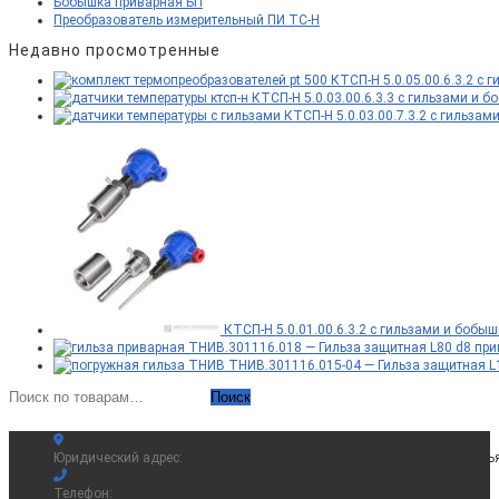
Бобышка приварная БП
Преобразователь измерительный ПИ ТС-Н
Недавно просмотренные
КТСП-Н 5.0.05.00.6.3.2 с г
КТСП-Н 5.0.03.00.6.3.3 с гильзами и бо
КТСП-Н 5.0.03.00.7.3.2 с гильзами
КТСП-Н 5.0.01.00.6.3.2 с гильзами и бобышк
ТНИВ.301116.018 — Гильза защитная L80 d8 пр
ТНИВ.301116.015-04 — Гильза защитная L
Искать:
Поиск
Юридический адрес:
214036, Смоленская обл., г. Смоленск, ул. Смоль
Телефон:
+7 (495) 181-65-00