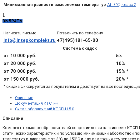
Минимальная разность измеряемых температур
Δt=3°C, класс 2
Количество
товара
ВЫБРАТЬ
КТСП-
Н
Написать письмо
Позвонить по телефону
5.0.03.00.7.3.3
info@intepkomplekt.ru
+7(495)181-65-00
с
Система скидок
гильзами
и
от 10 000 руб.
5%
бобышками
от 20 000 руб.
10%
(d4,
от 70 000 руб.
15% *
L80,
Pt500
от 150 000 руб.
20% *
B,
* скидка фиксируется за покупателем и действует на все последующи
4х,
Δt=3°С)
Описание
Документация КТСП-Н
Схема обозначений КТСП-Н 5.0
Описание
Комплект термопреобразователей сопротивления платиновых КТСП-Н 5.
статических характеристик и по условию минимизации абсолютной пог
температур в диапазоне от 3°С до 150°С и для измерения температур в 