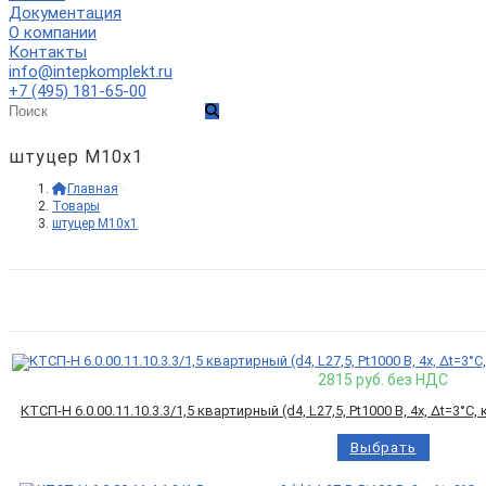
Документация
О компании
Контакты
веб-
info@intepkomplekt.ru
+7 (495) 181-65-00
сайту
штуцер М10х1
Главная
>
Товары
>
штуцер М10х1
2815
руб. без НДС
КТСП-Н 6.0.00.11.10.3.3/1,5 квартирный (d4, L27,5, Pt1000 B, 4х, Δt=3°
Выбрать