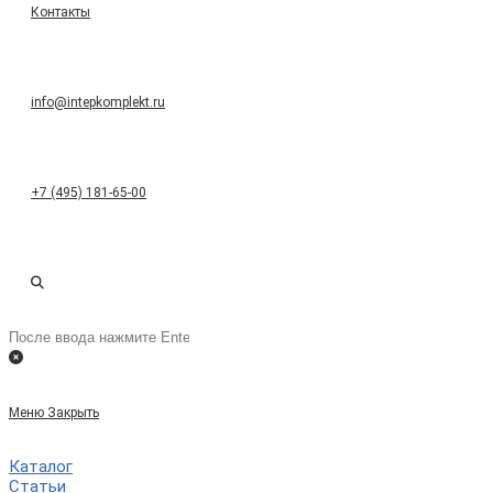
Контакты
info@intepkomplekt.ru
+7 (495) 181-65-00
Переключить
Поиск
на
поиск
сайте
Меню
Закрыть
по
Каталог
Статьи