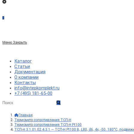
0
Меню
Закрыть
Каталог
Статьи
Документация
О компании
Контакты
info@intepkomplekt.ru
+7 (495) 181-65-00
Главная
>
Термометр сопротивления ТСП-Н
>
Термометр сопротивления ТСП-Н Pt100
>
ТСП-Н 3.1.01.02.4.3.1 — ТСП-Н Pt100 B, L80, d6, 4х, -50..180°С, подв