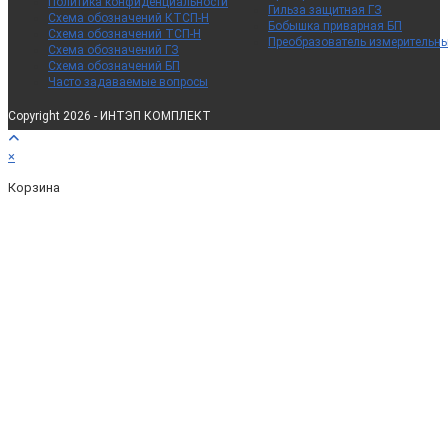
Политика конфиденциальности
Гильза защитная ГЗ
Схема обозначений КТСП-Н
Бобышка приварная БП
Схема обозначений ТСП-Н
Преобразователь измерительн
Схема обозначений ГЗ
Схема обозначений БП
Часто задаваемые вопросы
Copyright 2026 - ИНТЭП КОМПЛЕКТ
×
Корзина