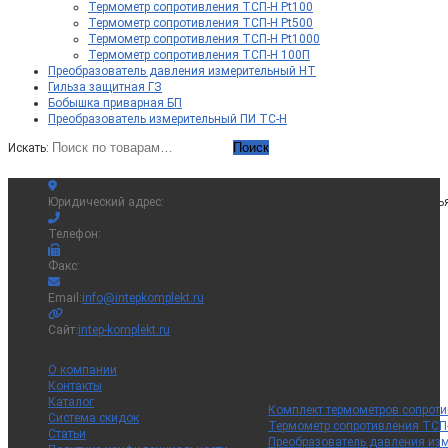
Термометр сопротивления ТСП-Н Pt100
Термометр сопротивления ТСП-Н Pt500
Термометр сопротивления ТСП-Н Pt1000
Термометр сопротивления ТСП-Н 100П
Преобразователь давления измерительный НТ
Гильза защитная ГЗ
Бобышка приварная БП
Преобразователь измерительный ПИ ТС-Н
Поиск
Искать:
Юридический адрес:
214036, Смоленская обл., г. Смоленск, ул. Смоль
Телефон:
+7 (495) 181-65-00
Факс:
+375 (214) 51-57-47
Email:
info@intepkomplekt.ru
Откроется в вашем приложении
Сайт:
intep-komplekt.ru
О компании
Контакты
Каталог
Комплект термометров сопрот
Система скидок
Термометр сопротивления ТСП
Статьи
Преобразователь давления из