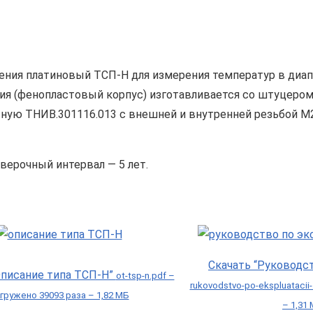
ления платиновый ТСП-Н для измерения температур в диапа
ия (фенопластовый корпус) изготавливается со штуцер
итную ТНИВ.301116.013 с внешней и внутренней резьбой М
верочный интервал — 5 лет.
Скачать “Руководс
Описание типа ТСП-Н”
ot-tsp-n.pdf –
rukovodstvo-po-ekspluatacii
гружено 39093 раза – 1,82 МБ
– 1,31