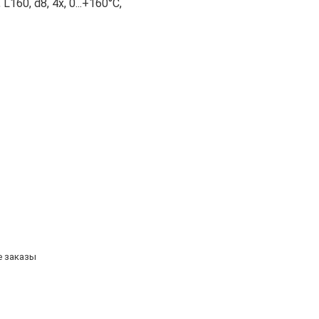
60, d8, 4х, 0...+160°С,
е заказы