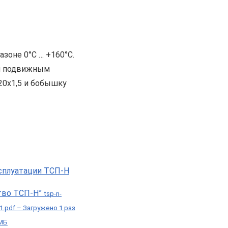
зоне 0°С … +160°С.
ом подвижным
20х1,5 и бобышку
тво ТСП-Н”
tsp-n-
-1.pdf – Загружено 1 раз
 МБ