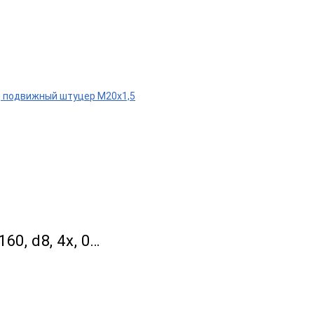
0°С, подвижный штуцер М20х1,5
60, d8, 4х, 0…