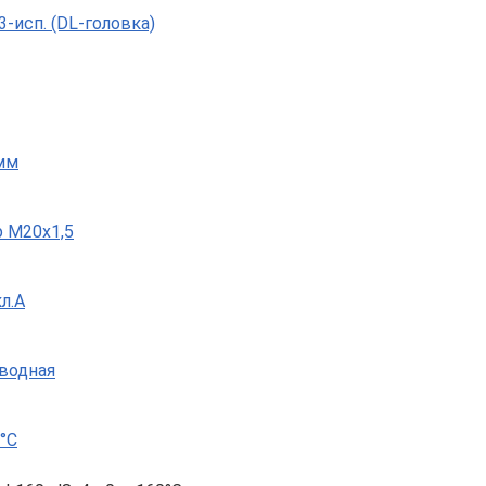
-исп. (DL-головка)
мм
 М20х1,5
л.A
оводная
°C