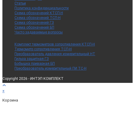
Статьи
Политика конфиденциальности
Схема обозначений КТСП-Н
Схема обозначений ТСП-Н
Схема обозначений ГЗ
Схема обозначений БП
Часто задаваемые вопросы
Комплект термометров сопротивления КТСП-Н
Термометр сопротивления ТСП-Н
Преобразователь давления измерительный НТ
Гильза защитная ГЗ
Бобышка приварная БП
Преобразователь измерительный ПИ ТС-Н
Copyright 2026 - ИНТЭП КОМПЛЕКТ
×
Корзина