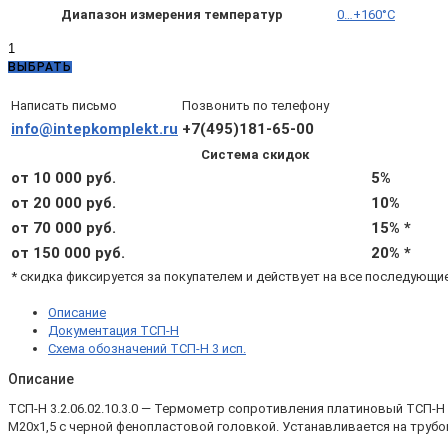
Диапазон измерения температур
0…+160°C
Количество
товара
ВЫБРАТЬ
ТСП-
Н
Написать письмо
Позвонить по телефону
3.2.06.02.10.3.0
info@intepkomplekt.ru
+7(495)181-65-00
—
Система скидок
ТСП-
Н
от 10 000 руб.
5%
Pt1000
от 20 000 руб.
10%
B,
от 70 000 руб.
15% *
L200,
d8,
от 150 000 руб.
20% *
4х,
* скидка фиксируется за покупателем и действует на все последующи
0...+160°С,
подвижный
Описание
штуцер
Документация ТСП-Н
М20х1,5
Схема обозначений ТСП-Н 3 исп.
Описание
ТСП-Н 3.2.06.02.10.3.0 — Термометр сопротивления платиновый ТСП-
М20х1,5 с черной фенопластовой головкой. Устанавливается на трубо