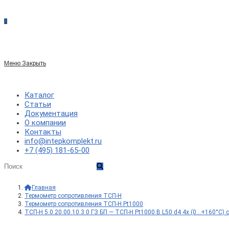
сайте
0
по
Меню
Закрыть
веб-
Каталог
Статьи
Документация
сайту
О компании
Контакты
info@intepkomplekt.ru
+7 (495) 181-65-00
Главная
>
Термометр сопротивления ТСП-Н
>
Термометр сопротивления ТСП-Н Pt1000
>
ТСП-Н 5.0.20.00.10.3.0 ГЗ БП — ТСП-Н Pt1000 B L50 d4 4x (0…+160°С)