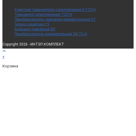
Комплект термометров сопротивления КТСП-Н
Термометр сопротивления ТСП-Н
Преобразователь давления измерительный НТ
Гильза защитная ГЗ
Бобышка приварная БП
Преобразователь измерительный ПИ ТС-Н
Copyright 2026 - ИНТЭП КОМПЛЕКТ
×
Корзина