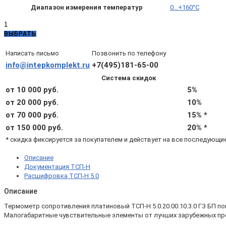
Диапазон измерения температур
0…+160°C
Количество
товара
ВЫБРАТЬ
ТСП-
Н
Написать письмо
Позвонить по телефону
5.0.20.00.10.3.0
info@intepkomplekt.ru
+7(495)181-65-00
ГЗ
Система скидок
БП
—
от 10 000 руб.
5%
ТСП-
от 20 000 руб.
10%
Н
от 70 000 руб.
15% *
Pt1000
B
от 150 000 руб.
20% *
L50
* скидка фиксируется за покупателем и действует на все последующи
d4
4x
Описание
(0...+160°С)
Документация ТСП-Н
с
Расшифровка ТСП-Н 5.0
гильзой
и
Описание
бобышкой
Термометр сопротивления платиновый ТСП-Н 5.0.20.00.10.3.0 ГЗ БП по
Малогабаритные чувствительные элементы от лучших зарубежных про