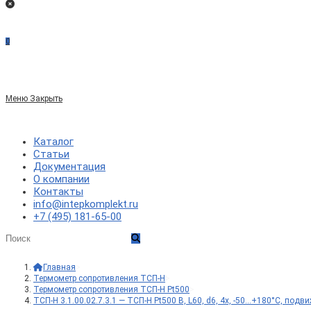
0
Меню
Закрыть
Каталог
Статьи
Документация
О компании
Контакты
info@intepkomplekt.ru
+7 (495) 181-65-00
Главная
>
Термометр сопротивления ТСП-Н
>
Термометр сопротивления ТСП-Н Pt500
>
ТСП-Н 3.1.00.02.7.3.1 — ТСП-Н Pt500 B, L60, d6, 4х, -50…+180°С, под