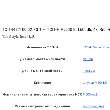
ТСП-Н 3.1.00.02.7.3.1 — ТСП-Н Pt500 B, L60, d6, 4х, -
1588
руб. без НДС
Исполнение ТСП-Н
ТСП-Н 3-исп. (DL-
Диаметр монтажной части
d=6 мм
Длина монтажной части
L=60 мм
Крепление
штуцер М20х1,5
Номинальная статическая характеристика НСХ
Pt500 кл.B
Схема электрических соединений
4-х проводная