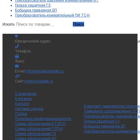
Преобразователь давления измерительный НТ
Гильза защитная ГЗ
Бобышка приварная БП
Преобразователь измерительный ПИ ТС-Н
Поиск
Искать:
Юридический адрес:
214036, Смоленская обл., г. Смоленск, ул. Смоль
Телефон:
+7 (495) 181-65-00
Факс:
+375 (214) 51-57-47
Email:
info@intepkomplekt.ru
Откроется в вашем приложении
Сайт:
intep-komplekt.ru
О компании
Контакты
Каталог
Комплект термометров сопрот
Система скидок
Термометр сопротивления ТСП
Статьи
Преобразователь давления из
Политика конфиденциальности
Гильза защитная ГЗ
Схема обозначений КТСП-Н
Бобышка приварная БП
Схема обозначений ТСП-Н
Преобразователь измерительн
Схема обозначений ГЗ
Схема обозначений БП