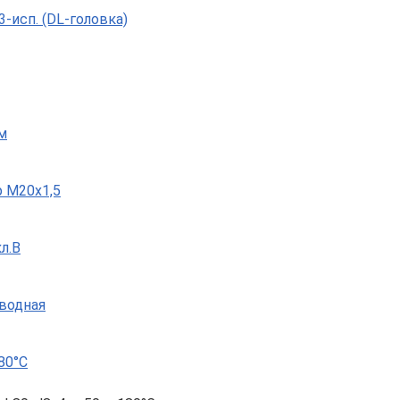
-исп. (DL-головка)
м
 М20х1,5
л.B
оводная
80°C