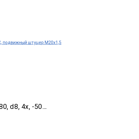
80°С, подвижный штуцер М20х1,5
0, d8, 4х, -50…