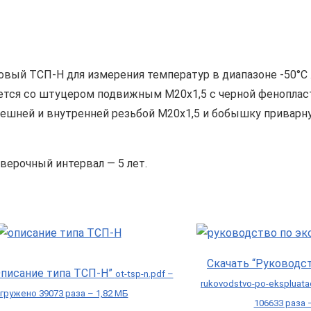
новый ТСП-Н для измерения температур в диапазоне -50°С
ется со штуцером подвижным М20х1,5 с черной феноплас
нешней и внутренней резьбой М20х1,5 и бобышку приварн
верочный интервал — 5 лет.
Скачать “Руководс
Описание типа ТСП-Н”
ot-tsp-n.pdf –
rukovodstvo-po-ekspluata
гружено 39073 раза – 1,82 МБ
106633 раза 