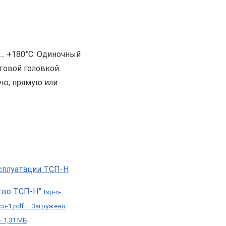
 … +180°С. Одиночный
товой головкой.
ую, прямую или
тво ТСП-Н”
tsp-n-
cii-1.pdf – Загружено
– 1,31 МБ