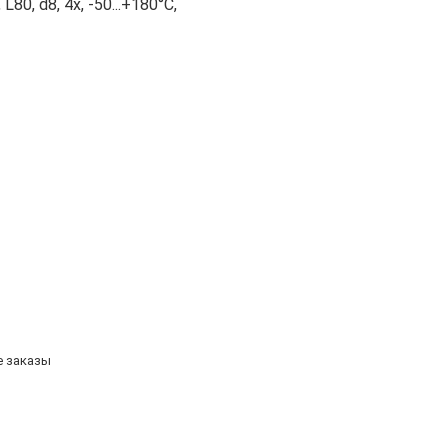
0, d8, 4х, -50...+180°С,
е заказы