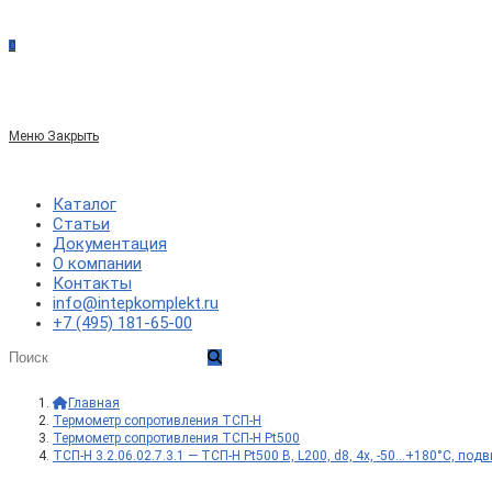
сайте
0
по
Меню
Закрыть
веб-
Каталог
Статьи
Документация
сайту
О компании
Контакты
info@intepkomplekt.ru
+7 (495) 181-65-00
Главная
>
Термометр сопротивления ТСП-Н
>
Термометр сопротивления ТСП-Н Pt500
>
ТСП-Н 3.2.06.02.7.3.1 — ТСП-Н Pt500 B, L200, d8, 4х, -50…+180°С, по