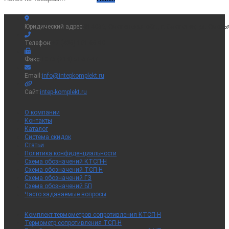
Юридический адрес:
214036, Смоленская обл., г. Смоленск, ул. Смоль
Телефон:
+7 (495) 181-65-00
Факс:
+375 (214) 51-57-47
Откроется
Email:
info@intepkomplekt.ru
в
вашем
Сайт:
intep-komplekt.ru
приложении
О компании
Контакты
Каталог
Система скидок
Статьи
Политика конфиденциальности
Схема обозначений КТСП-Н
Схема обозначений ТСП-Н
Схема обозначений ГЗ
Схема обозначений БП
Часто задаваемые вопросы
Комплект термометров сопротивления КТСП-Н
Термометр сопротивления ТСП-Н