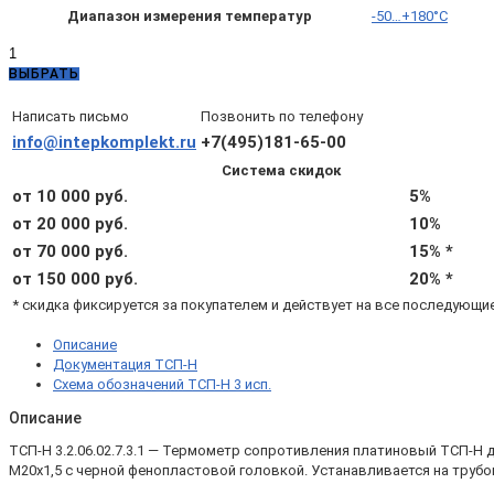
Диапазон измерения температур
-50…+180°C
Количество
товара
ВЫБРАТЬ
ТСП-
Н
Написать письмо
Позвонить по телефону
3.2.06.02.7.3.1
info@intepkomplekt.ru
+7(495)181-65-00
—
Система скидок
ТСП-
Н
от 10 000 руб.
5%
Pt500
от 20 000 руб.
10%
B,
от 70 000 руб.
15% *
L200,
d8,
от 150 000 руб.
20% *
4х,
* скидка фиксируется за покупателем и действует на все последующи
-50...+180°С,
подвижный
Описание
штуцер
Документация ТСП-Н
М20х1,5
Схема обозначений ТСП-Н 3 исп.
Описание
ТСП-Н 3.2.06.02.7.3.1 — Термометр сопротивления платиновый ТСП-Н
М20х1,5 с черной фенопластовой головкой. Устанавливается на трубо