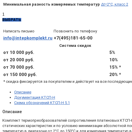
Минимальная разность измеряемых температур
Δt=2°C, класс 2
Количество
товара
ВЫБРАТЬ
КТСП-
Н
Написать письмо
Позвонить по телефону
5.1.05.00.4.3.2
info@intepkomplekt.ru
+7(495)181-65-00
с
Система скидок
гильзами
и
от 10 000 руб.
5%
бобышками
от 20 000 руб.
10%
(d6,
от 70 000 руб.
15% *
L120,
Pt100
от 150 000 руб.
20% *
B,
* скидка фиксируется за покупателем и действует на все последующи
4х,
Δt=2°С)
Описание
Документация КТСП-Н
Схема обозначений КТСП-Н 5.1
Описание
Комплект термопреобразователей сопротивления платиновых КТСП-Н 5.
статических характеристик и по условию минимизации абсолютной пог
температур в диапазоне от 2°С до 150°С и для измерения температур в 