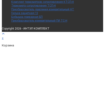
Комплект термометров сопротивления КТСП-Н
Термометр сопротивления ТСП-Н
Преобразователь давления измерительный НТ
Гильза защитная ГЗ
Бобышка приварная БП
Преобразователь измерительный ПИ ТС-Н
Copyright 2026 - ИНТЭП КОМПЛЕКТ
×
Корзина