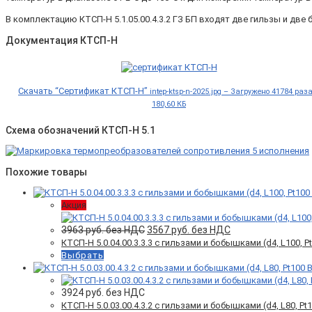
В комплектацию КТСП-Н 5.1.05.00.4.3.2 ГЗ БП входят две гильзы и дв
Документация КТСП-Н
Скачать “Сертификат КТСП-Н”
intep-ktsp-n-2025.jpg – Загружено 41784 раз
180,60 КБ
Схема обозначений КТСП-Н 5.1
Похожие товары
Акция
Первоначальная
Текущая
3963
руб. без НДС
3567
руб. без НДС
цена
цена:
КТСП-Н 5.0.04.00.3.3.3 с гильзами и бобышками (d4, L100, Pt1
составляла
3567 руб.
Выбрать
3963 руб.
без
без
НДС.
НДС.
3924
руб. без НДС
КТСП-Н 5.0.03.00.4.3.2 c гильзами и бобышками (d4, L80, Pt10