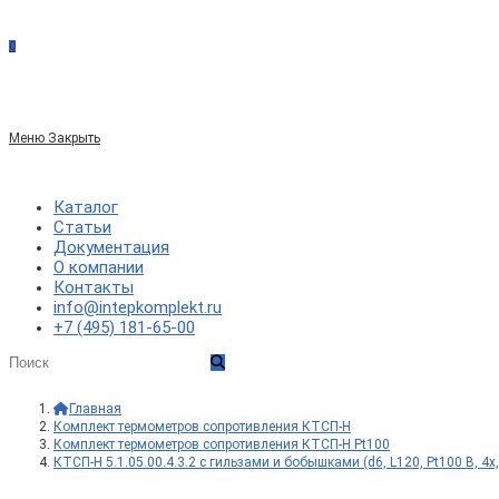
сайте
0
по
Меню
Закрыть
веб-
Каталог
Статьи
Документация
сайту
О компании
Контакты
info@intepkomplekt.ru
+7 (495) 181-65-00
Главная
>
Комплект термометров сопротивления КТСП-Н
>
Комплект термометров сопротивления КТСП-Н Pt100
>
КТСП-Н 5.1.05.00.4.3.2 с гильзами и бобышками (d6, L120, Pt100 B, 4х,