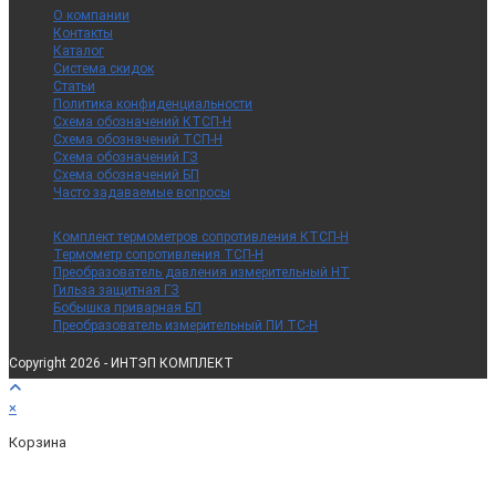
О компании
Контакты
Каталог
Система скидок
Статьи
Политика конфиденциальности
Схема обозначений КТСП-Н
Схема обозначений ТСП-Н
Схема обозначений ГЗ
Схема обозначений БП
Часто задаваемые вопросы
Комплект термометров сопротивления КТСП-Н
Термометр сопротивления ТСП-Н
Преобразователь давления измерительный НТ
Гильза защитная ГЗ
Бобышка приварная БП
Преобразователь измерительный ПИ ТС-Н
Copyright 2026 - ИНТЭП КОМПЛЕКТ
×
Корзина