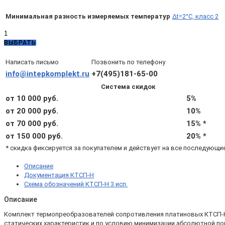
Минимальная разность измеряемых температур
Δt=2°C, класс 2
Количество
товара
ВЫБРАТЬ
КТСП-
Н
Написать письмо
Позвонить по телефону
3.2.05.02.7.3.2
info@intepkomplekt.ru
+7(495)181-65-00
(d8,
Система скидок
L120,
Pt500
от 10 000 руб.
5%
B,
от 20 000 руб.
10%
4х,
от 70 000 руб.
15% *
Δt=2°C,
подвижный
от 150 000 руб.
20% *
штуцер
* скидка фиксируется за покупателем и действует на все последующи
М20х1,5)
Описание
Документация КТСП-Н
Схема обозначений КТСП-Н 3 исп.
Описание
Комплект термопреобразователей сопротивления платиновых КТСП-Н 3.
статических характеристик и по условию минимизации абсолютной по