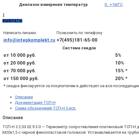
Диапазон измерения температур
0…+160°C
Количество
товара
ВЫБРАТЬ
ТСП-
Н
Написать письмо
Позвонить по телефону
3.2.03.02.9.3.0
info@intepkomplekt.ru
+7(495)181-65-00
—
Система скидок
ТСП-
Н
от 10 000 руб.
5%
Pt1000
от 20 000 руб.
10%
A,
от 70 000 руб.
15% *
L120,
d8,
от 150 000 руб.
20% *
4х,
* скидка фиксируется за покупателем и действует на все последующи
0...+160°С,
подвижный
Описание
штуцер
Документация ТСП-Н
М20х1,5
Схема обозначений ТСП-Н 3 исп.
Описание
ТСП-Н 3.2.03.02.9.3.0 — Термометр сопротивления платиновый ТСП-Н
М20х1,5 с черной фенопластовой головкой. Устанавливается на трубо