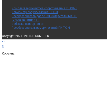
Комплект термометров сопротивления КТСП-Н
Термометр сопротивления ТСП-Н
Преобразователь давления измерительный НТ
Гильза защитная ГЗ
Бобышка приварная БП
Преобразователь измерительный ПИ ТС-Н
Copyright 2026 - ИНТЭП КОМПЛЕКТ
×
Корзина