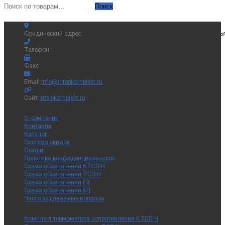
Искать:
Поиск
Юридический адрес:
214036, Смоленская обл., г. Смоленск, ул. Смоль
Телефон:
+7 (495) 181-65-00
Факс:
+375 (214) 51-57-47
Откроется
Email:
info@intepkomplekt.ru
в
вашем
Сайт:
intep-komplekt.ru
приложении
О компании
Контакты
Каталог
Система скидок
Статьи
Политика конфиденциальности
Схема обозначений КТСП-Н
Схема обозначений ТСП-Н
Схема обозначений ГЗ
Схема обозначений БП
Часто задаваемые вопросы
Комплект термометров сопротивления КТСП-Н