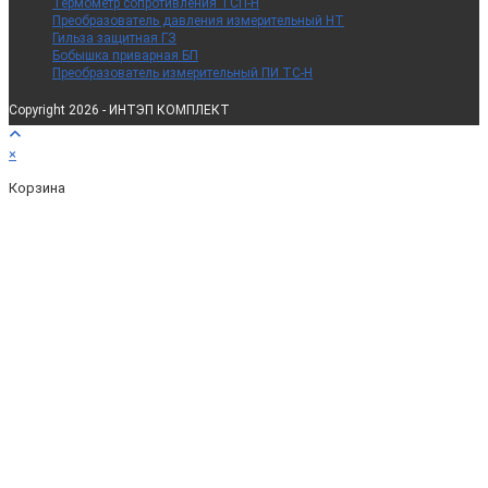
Термометр сопротивления ТСП-Н
Преобразователь давления измерительный НТ
Гильза защитная ГЗ
Бобышка приварная БП
Преобразователь измерительный ПИ ТС-Н
Copyright 2026 - ИНТЭП КОМПЛЕКТ
×
Корзина