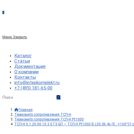
сайте
0
по
Меню
Закрыть
веб-
Каталог
Статьи
Документация
сайту
О компании
Контакты
info@intepkomplekt.ru
+7 (495) 181-65-00
Главная
>
Термометр сопротивления ТСП-Н
>
Термометр сопротивления ТСП-Н Pt1000
>
ТСП-Н 5.1.20.00.10.3.0 ГЗ БП — ТСП-Н Pt1000 B L50 d6 4x (0…+160°С)