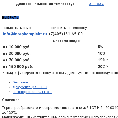
Диапазон измерения температур
0…+160°C
Количество
товара
ВЫБРАТЬ
ТСП-
Н
Написать письмо
Позвонить по телефону
5.1.20.00.10.3.0
info@intepkomplekt.ru
+7(495)181-65-00
ГЗ
Система скидок
БП
—
от 10 000 руб.
5%
ТСП-
от 20 000 руб.
10%
Н
от 70 000 руб.
15% *
Pt1000
B
от 150 000 руб.
20% *
L50
* скидка фиксируется за покупателем и действует на все последующи
d6
4x
Описание
(0...+160°С)
Документация ТСП-Н
с
Расшифровка ТСП-Н 5.1
гильзой
и
Описание
бобышкой
Термопреобразователь сопротивления платиновый ТСП-Н 5.1.20.00.10.
до 160°С.
Малогабаритный чувствительный элемент от зарубежного производит