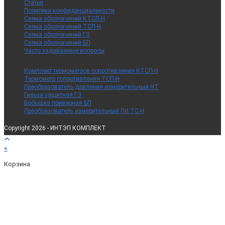
Статьи
Политика конфиденциальности
Схема обозначений КТСП-Н
Схема обозначений ТСП-Н
Схема обозначений ГЗ
Схема обозначений БП
Часто задаваемые вопросы
Комплект термометров сопротивления КТСП-Н
Термометр сопротивления ТСП-Н
Преобразователь давления измерительный НТ
Гильза защитная ГЗ
Бобышка приварная БП
Преобразователь измерительный ПИ ТС-Н
Copyright 2026 - ИНТЭП КОМПЛЕКТ
×
Корзина