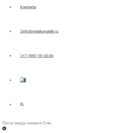
Контакты
info@intepkomplekt.ru
+7 (495) 181-65-00
0
Переключить
Поиск
на
поиск