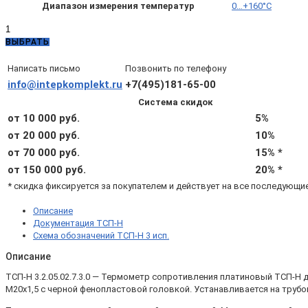
Диапазон измерения температур
0…+160°C
Количество
товара
ВЫБРАТЬ
ТСП-
Н
Написать письмо
Позвонить по телефону
3.2.05.02.7.3.0
info@intepkomplekt.ru
+7(495)181-65-00
—
Система скидок
ТСП-
Н
от 10 000 руб.
5%
Pt500
от 20 000 руб.
10%
B,
от 70 000 руб.
15% *
L180,
d8,
от 150 000 руб.
20% *
4х,
* скидка фиксируется за покупателем и действует на все последующи
0...+160°С,
подвижный
Описание
штуцер
Документация ТСП-Н
М20х1,5
Схема обозначений ТСП-Н 3 исп.
Описание
ТСП-Н 3.2.05.02.7.3.0 — Термометр сопротивления платиновый ТСП-Н
М20х1,5 с черной фенопластовой головкой. Устанавливается на трубо