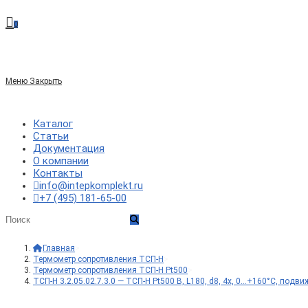
сайте
0
по
Меню
Закрыть
веб-
Каталог
Статьи
Документация
сайту
О компании
Контакты
info@intepkomplekt.ru
+7 (495) 181-65-00
Главная
>
Термометр сопротивления ТСП-Н
>
Термометр сопротивления ТСП-Н Pt500
>
ТСП-Н 3.2.05.02.7.3.0 — ТСП-Н Pt500 B, L180, d8, 4х, 0…+160°С, подв