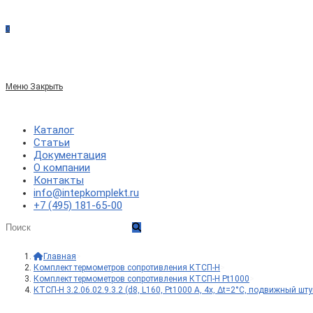
сайте
0
по
Меню
Закрыть
веб-
Каталог
Статьи
Документация
сайту
О компании
Контакты
info@intepkomplekt.ru
+7 (495) 181-65-00
Главная
>
Комплект термометров сопротивления КТСП-Н
>
Комплект термометров сопротивления КТСП-Н Pt1000
>
КТСП-Н 3.2.06.02.9.3.2 (d8, L160, Pt1000 A, 4х, Δt=2°C, подвижный шт