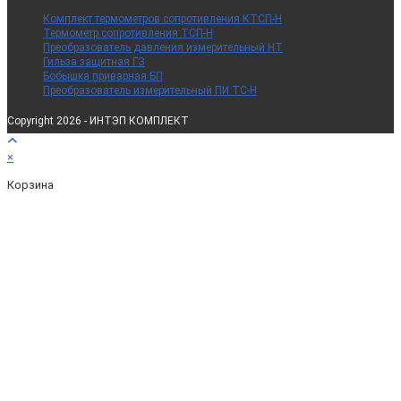
Комплект термометров сопротивления КТСП-Н
Термометр сопротивления ТСП-Н
Преобразователь давления измерительный НТ
Гильза защитная ГЗ
Бобышка приварная БП
Преобразователь измерительный ПИ ТС-Н
Copyright 2026 - ИНТЭП КОМПЛЕКТ
×
Корзина