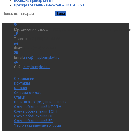
Бобышка приварная БП
Преобразователь измерительный ПИ ТС-Н
Искать:
Поиск
Юридический адрес:
214036, Смоленская обл., г. Смоленск, ул. Смоль
Телефон:
+7 (495) 181-65-00
Факс:
+375 (214) 51-57-47
Откроется
Email:
info@intepkomplekt.ru
в
вашем
Сайт:
intep-komplekt.ru
приложении
О компании
Контакты
Каталог
Система скидок
Статьи
Политика конфиденциальности
Схема обозначений КТСП-Н
Схема обозначений ТСП-Н
Схема обозначений ГЗ
Схема обозначений БП
Часто задаваемые вопросы