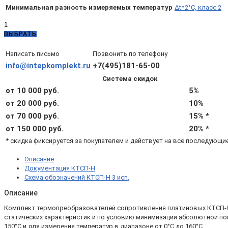
Минимальная разность измеряемых температур
Δt=2°C, класс 2
Количество
товара
ВЫБРАТЬ
КТСП-
Н
Написать письмо
Позвонить по телефону
3.2.06.02.9.3.2
info@intepkomplekt.ru
+7(495)181-65-00
(d8,
Система скидок
L160,
Pt1000
от 10 000 руб.
5%
A,
от 20 000 руб.
10%
4х,
от 70 000 руб.
15% *
Δt=2°C,
подвижный
от 150 000 руб.
20% *
штуцер
* скидка фиксируется за покупателем и действует на все последующи
М20х1,5)
Описание
Документация КТСП-Н
Схема обозначений КТСП-Н 3 исп.
Описание
Комплект термопреобразователей сопротивления платиновых КТСП-Н 3.
статических характеристик и по условию минимизации абсолютной по
150°С и для измерения температур в диапазоне от 0°С до 160°С.