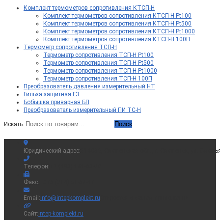
Комплект термометров сопротивления КТСП-Н
Комплект термометров сопротивления КТСП-Н Pt100
Комплект термометров сопротивления КТСП-Н Pt500
Комплект термометров сопротивления КТСП-Н Pt1000
Комплект термометров сопротивления КТСП-Н 100П
Термометр сопротивления ТСП-Н
Термометр сопротивления ТСП-Н Pt100
Термометр сопротивления ТСП-Н Pt500
Термометр сопротивления ТСП-Н Pt1000
Термометр сопротивления ТСП-Н 100П
Преобразователь давления измерительный НТ
Гильза защитная ГЗ
Бобышка приварная БП
Преобразователь измерительный ПИ ТС-Н
Поиск
Искать:
Юридический адрес:
214036, Смоленская обл., г. Смоленск, ул. Смоль
Телефон:
+7 (495) 181-65-00
Факс:
+375 (214) 51-57-47
Email:
info@intepkomplekt.ru
Откроется в вашем приложении
Сайт:
intep-komplekt.ru