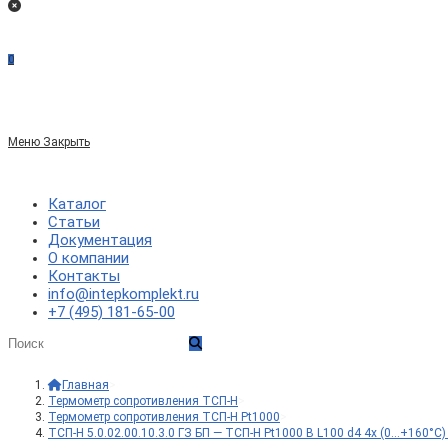
0
Меню
Закрыть
Каталог
Статьи
Документация
О компании
Контакты
info@intepkomplekt.ru
+7 (495) 181-65-00
Главная
>
Термометр сопротивления ТСП-Н
>
Термометр сопротивления ТСП-Н Pt1000
>
ТСП-Н 5.0.02.00.10.3.0 ГЗ БП — ТСП-Н Pt1000 B L100 d4 4x (0…+160°С