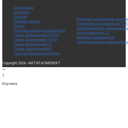
О компании
Контакты
Каталог
Комплект термометров сопрот
Система скидок
Термометр сопротивления ТСП
Статьи
Преобразователь давления из
Политика конфиденциальности
Гильза защитная ГЗ
Схема обозначений КТСП-Н
Бобышка приварная БП
Схема обозначений ТСП-Н
Преобразователь измерительн
Схема обозначений ГЗ
Схема обозначений БП
Часто задаваемые вопросы
Copyright 2026 - ИНТЭП КОМПЛЕКТ
×
Корзина